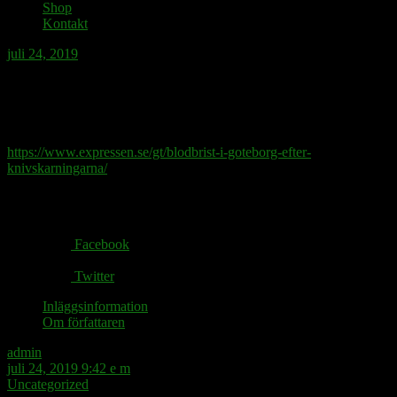
Shop
Kontakt
juli 24, 2019
Vi får inte ställa blodgrupper mot
varandra.
https://www.expressen.se/gt/blodbrist-i-goteborg-efter-
knivskarningarna/
Share via:
Facebook
Twitter
Inläggsinformation
Om författaren
admin
juli 24, 2019 9:42 e m
Uncategorized