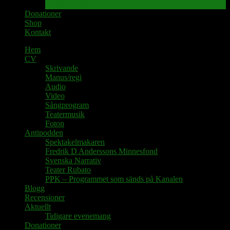
Tidigare evenemang
Donationer
Shop
Kontakt
Hem
CV
Skrivande
Manus/regi
Audio
Video
Sångprogram
Teatermusik
Foton
Antipodden
Spektakelmakaren
Fredrik D Anderssons Minnesfond
Svenska Narrativ
Teater Rubato
PPK – Programmet som sänds på Kanalen
Blogg
Recensioner
Aktuellt
Tidigare evenemang
Donationer