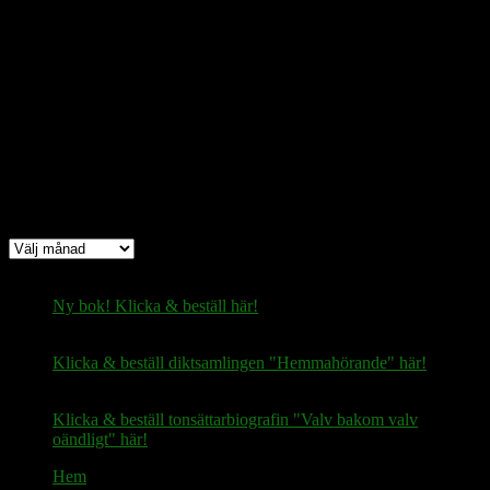
Bitcoin
(via Lightning-nätverket):
fertilekayak60@walletofsatoshi.com
Arkiv
Arkiv
Ny bok! Klicka & beställ här!
Klicka & beställ diktsamlingen "Hemmahörande" här!
Klicka & beställ tonsättarbiografin "Valv bakom valv
oändligt" här!
Hem