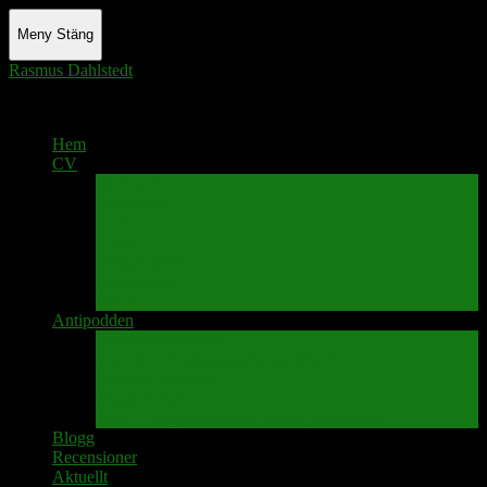
Meny
Stäng
Rasmus Dahlstedt
Actor - Writer - Singer - Podcaster
Hem
CV
Skrivande
Manus/regi
Audio
Video
Sångprogram
Teatermusik
Foton
Antipodden
Spektakelmakaren
Fredrik D Anderssons Minnesfond
Svenska Narrativ
Teater Rubato
PPK – Programmet som sänds på Kanalen
Blogg
Recensioner
Aktuellt