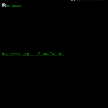
Donera
Det kostar inget att ta del av innehållet på sidan. En donation
ses som en gåva.
Swish
: 070-881 85 91
Paypal
: rd@rasmusdahlstedt.se
https://www.paypal.me/RasmusDahlstedt
Bank
: 5398-00 307 25 (SEB)
Från utlandet
:
IBAN
: SE2550000000053980030725
Bic
: ESSESESS
Bitcoin
(via blockkedjan):
bc1q08yaqy28w2ksqya56qvuen3thgaghfcfhmql4u