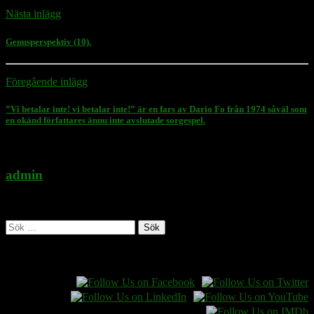
Nästa inlägg
Genusperspektiv (10).
Föregående inlägg
”Vi betalar inte! vi betalar inte!” är en fars av Dario Fo från 1974 såväl som
en okänd författares ännu inte avslutade sorgespel.
admin
Administratör
Sök
efter:
Follow Rasmus on