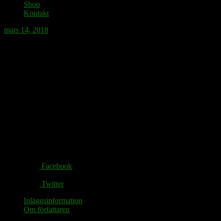
Shop
Kontakt
mars 14, 2018
Svårt att matcha Athena Farrokhzads politi
Amiralen Ankarlund.
Tog för många ankarbarn.
Farkost blev till flarn.
Skutan gick på grund.
Utanför Fårösund.
Share via:
Facebook
Twitter
Inläggsinformation
Om författaren