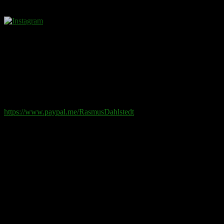
Donera
Det kostar inget att ta del av innehållet på sidan. En donation ses som
Swish
: 070-881 85 91
Paypal
: rd@rasmusdahlstedt.se
https://www.paypal.me/RasmusDahlstedt
Bank
: 5398-00 307 25 (SEB)
Från utlandet
:
IBAN
: SE2550000000053980030725
Bic
: ESSESESS
Bitcoin
(via blockkedjan):
bc1q08yaqy28w2ksqya56qvuen3thgaghfcfhmql4u