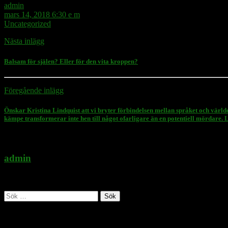
admin
mars 14, 2018 6:30 e m
Uncategorized
Nästa inlägg
Balsam för själen? Eller för den vita kroppen?
Föregående inlägg
Önskar Kristina Lindquist att vi bryter förbindelsen mellan språket och världe
kämpe transformerar inte hen till något ofarligare än en potentiell mördare. Lå
admin
Administratör
Sök
efter:
Follow Rasmus on