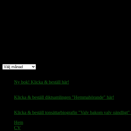
Bitcoin
(via Lightning-nätverket):
fertilekayak60@walletofsatoshi.com
Arkiv
Arkiv
Ny bok! Klicka & beställ här!
Klicka & beställ diktsamlingen "Hemmahörande" här!
Klicka & beställ tonsättarbiografin "Valv bakom valv oändligt" 
Hem
CV