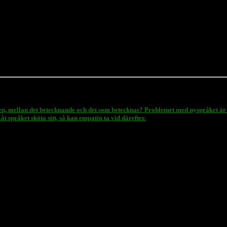
n, mellan det betecknande och det som betecknas? Problemet med nyspråket är att 
t språket sköta sitt, så kan empatin ta vid därefter.