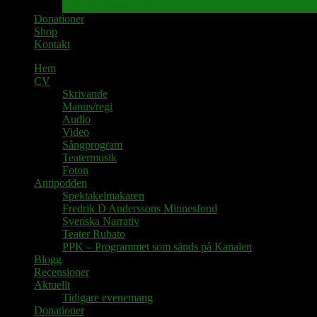
Tidigare evenemang
Donationer
Shop
Kontakt
Hem
CV
Skrivande
Manus/regi
Audio
Video
Sångprogram
Teatermusik
Foton
Antipodden
Spektakelmakaren
Fredrik D Anderssons Minnesfond
Svenska Narrativ
Teater Rubato
PPK – Programmet som sänds på Kanalen
Blogg
Recensioner
Aktuellt
Tidigare evenemang
Donationer