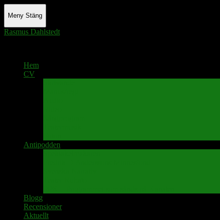
Meny
Stäng
Rasmus Dahlstedt
Actor - Writer - Singer - Podcaster
Hem
CV
Skrivande
Manus/regi
Audio
Video
Sångprogram
Teatermusik
Foton
Antipodden
Spektakelmakaren
Fredrik D Anderssons Minnesfond
Svenska Narrativ
Teater Rubato
PPK – Programmet som sänds på Kanalen
Blogg
Recensioner
Aktuellt