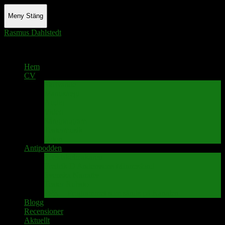
Meny
Stäng
Rasmus Dahlstedt
Actor - Writer - Singer - Podcaster
Hem
CV
Skrivande
Manus/regi
Audio
Video
Sångprogram
Teatermusik
Foton
Antipodden
Spektakelmakaren
Fredrik D Anderssons Minnesfond
Svenska Narrativ
Teater Rubato
PPK – Programmet som sänds på Kanalen
Blogg
Recensioner
Aktuellt