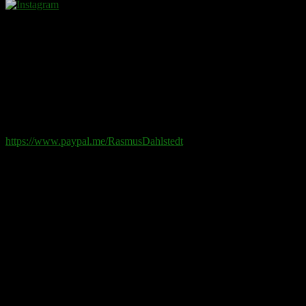
Donera
Det kostar inget att ta del av innehållet på sidan. En donation
ses som en gåva.
Swish
: 070-881 85 91
Paypal
: rd@rasmusdahlstedt.se
https://www.paypal.me/RasmusDahlstedt
Bank
: 5398-00 307 25 (SEB)
Från utlandet
:
IBAN
: SE2550000000053980030725
Bic
: ESSESESS
Bitcoin
(via blockkedjan):
bc1q08yaqy28w2ksqya56qvuen3thgaghfcfhmql4u