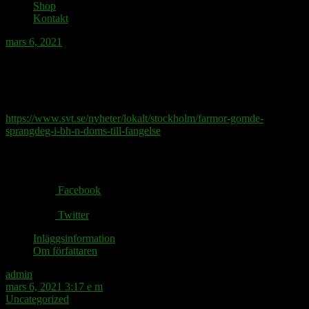
Shop
Kontakt
mars 6, 2021
Sprängdeg i bh:n bör vara lagligt, om
inga tuttar på.
https://www.svt.se/nyheter/lokalt/stockholm/farmor-gomde-
sprangdeg-i-bh-n-doms-till-fangelse
Share via:
Facebook
Twitter
Inläggsinformation
Om författaren
admin
mars 6, 2021 3:17 e m
Uncategorized