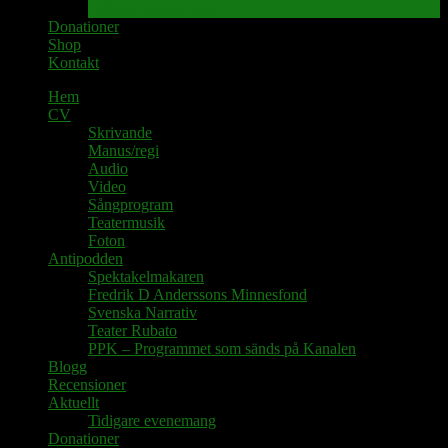
Tidigare evenemang
Donationer
Shop
Kontakt
Hem
CV
Skrivande
Manus/regi
Audio
Video
Sångprogram
Teatermusik
Foton
Antipodden
Spektakelmakaren
Fredrik D Anderssons Minnesfond
Svenska Narrativ
Teater Rubato
PPK – Programmet som sänds på Kanalen
Blogg
Recensioner
Aktuellt
Tidigare evenemang
Donationer