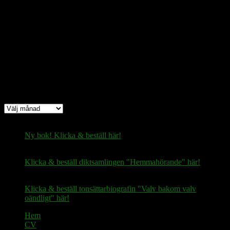
Bitcoin
(via Lightning-nätverket):
fertilekayak60@walletofsatoshi.com
Arkiv
Arkiv
Ny bok! Klicka & beställ här!
Klicka & beställ diktsamlingen "Hemmahörande" här!
Klicka & beställ tonsättarbiografin "Valv bakom valv
oändligt" här!
Hem
CV