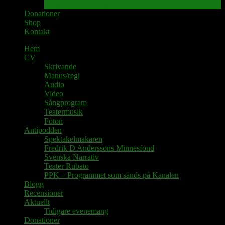
Tidigare evenemang
Donationer
Shop
Kontakt
Hem
CV
Skrivande
Manus/regi
Audio
Video
Sångprogram
Teatermusik
Foton
Antipodden
Spektakelmakaren
Fredrik D Anderssons Minnesfond
Svenska Narrativ
Teater Rubato
PPK – Programmet som sänds på Kanalen
Blogg
Recensioner
Aktuellt
Tidigare evenemang
Donationer