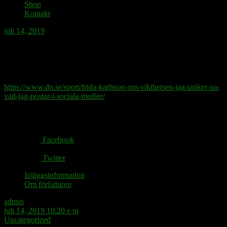
Shop
Kontakt
juli 14, 2019
Vikthets mot folkgruppen skidåkare bör
kunna ge två års fängelse.
https://www.dn.se/sport/frida-karlsson-om-vikthetsen-jag-tanker-pa-
vad-jag-postar-i-sociala-medier/
Share via:
Facebook
Twitter
Inläggsinformation
Om författaren
admin
juli 14, 2019 10:20 e m
Uncategorized