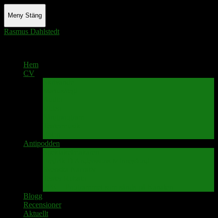
Meny
Stäng
Rasmus Dahlstedt
Actor - Writer - Singer - Podcaster
Hem
CV
Skrivande
Manus/regi
Audio
Video
Sångprogram
Teatermusik
Foton
Antipodden
Spektakelmakaren
Fredrik D Anderssons Minnesfond
Svenska Narrativ
Teater Rubato
PPK – Programmet som sänds på Kanalen
Blogg
Recensioner
Aktuellt