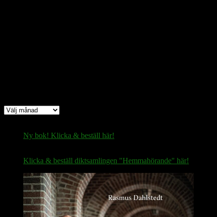
Bitcoin
(via Lightning-nätverket):
fertilekayak60@walletofsatoshi.com
Arkiv
Arkiv
Ny bok! Klicka & beställ här!
Klicka & beställ diktsamlingen "Hemmahörande" här!