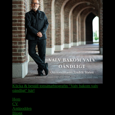
Klicka & beställ tonsättarbiografin "Valv bakom valv
oändligt" här!
Hem
CV
Antipodden
Blogg