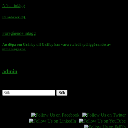
Nästa inlägg
Paradoxer (8).
Föregående inlägg
Att döpa om Gränby till Grälby kan vara ett led i tydliggörandet av
utmaningarna.
admin
Administratör
Sök
efter:
Follow Rasmus on