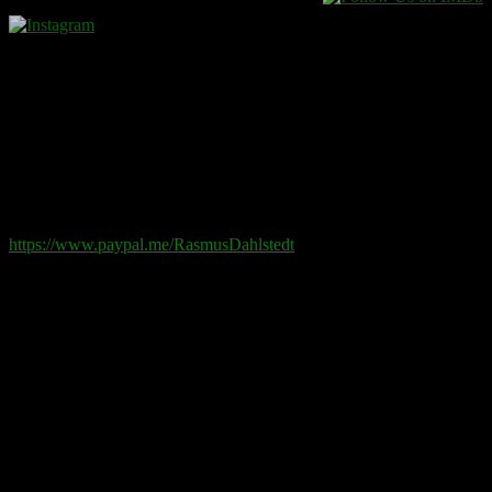
Donera
Det kostar inget att ta del av innehållet på sidan. En donation
ses som en gåva.
Swish
: 070-881 85 91
Paypal
: rd@rasmusdahlstedt.se
https://www.paypal.me/RasmusDahlstedt
Bank
: 5398-00 307 25 (SEB)
Från utlandet
:
IBAN
: SE2550000000053980030725
Bic
: ESSESESS
Bitcoin
(via blockkedjan):
bc1q08yaqy28w2ksqya56qvuen3thgaghfcfhmql4u