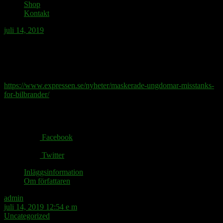
Shop
Kontakt
juli 14, 2019
Att döpa om Gränby till Grälby kan vara
ett led i tydliggörandet av utmaningarna.
https://www.expressen.se/nyheter/maskerade-ungdomar-misstanks-
for-bilbrander/
Share via:
Facebook
Twitter
Inläggsinformation
Om författaren
admin
juli 14, 2019 12:54 e m
Uncategorized