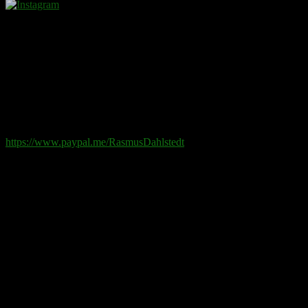
Donera
Det kostar inget att ta del av innehållet på sidan. En donation
ses som en gåva.
Swish
: 070-881 85 91
Paypal
: rd@rasmusdahlstedt.se
https://www.paypal.me/RasmusDahlstedt
Bank
: 5398-00 307 25 (SEB)
Från utlandet
:
IBAN
: SE2550000000053980030725
Bic
: ESSESESS
Bitcoin
(via blockkedjan):
bc1q08yaqy28w2ksqya56qvuen3thgaghfcfhmql4u