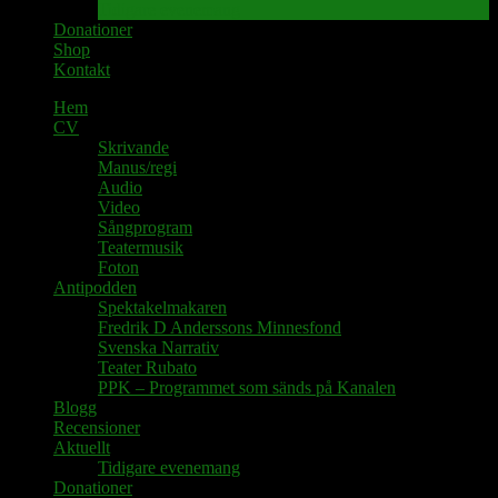
Tidigare evenemang
Donationer
Shop
Kontakt
Hem
CV
Skrivande
Manus/regi
Audio
Video
Sångprogram
Teatermusik
Foton
Antipodden
Spektakelmakaren
Fredrik D Anderssons Minnesfond
Svenska Narrativ
Teater Rubato
PPK – Programmet som sänds på Kanalen
Blogg
Recensioner
Aktuellt
Tidigare evenemang
Donationer