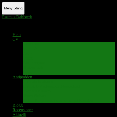
Meny
Stäng
Rasmus Dahlstedt
Actor - Writer - Singer - Podcaster
Hem
CV
Skrivande
Manus/regi
Audio
Video
Sångprogram
Teatermusik
Foton
Antipodden
Spektakelmakaren
Fredrik D Anderssons Minnesfond
Svenska Narrativ
Teater Rubato
PPK – Programmet som sänds på Kanalen
Blogg
Recensioner
Aktuellt