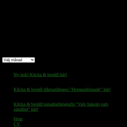
Bitcoin
(via Lightning-nätverket):
fertilekayak60@walletofsatoshi.com
Arkiv
Arkiv
Ny bok! Klicka & beställ här!
Klicka & beställ diktsamlingen "Hemmahörande" här!
Klicka & beställ tonsättarbiografin "Valv bakom valv
oändligt" här!
Hem
CV