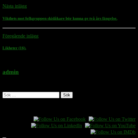
Nästa inlägg
Vikthets mot folkgruppen skidåkare bör kunna ge två års fängelse.
Föregående inlägg
Likheter (16).
admin
Administratör
Sök
efter:
Follow Rasmus on