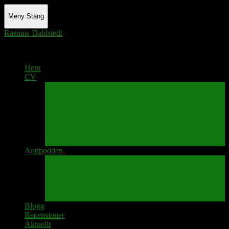
Meny
Stäng
Rasmus Dahlstedt
Actor - Writer - Singer - Podcaster
Hem
CV
Skrivande
Manus/regi
Audio
Video
Sångprogram
Teatermusik
Foton
Antipodden
Spektakelmakaren
Fredrik D Anderssons Minnesfond
Svenska Narrativ
Teater Rubato
PPK – Programmet som sänds på Kanalen
Blogg
Recensioner
Aktuellt