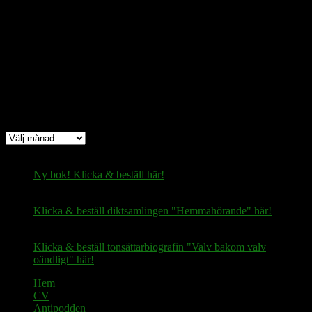
Bitcoin
(via Lightning-nätverket):
fertilekayak60@walletofsatoshi.com
Arkiv
Arkiv
Ny bok! Klicka & beställ här!
Klicka & beställ diktsamlingen "Hemmahörande" här!
Klicka & beställ tonsättarbiografin "Valv bakom valv
oändligt" här!
Hem
CV
Antipodden