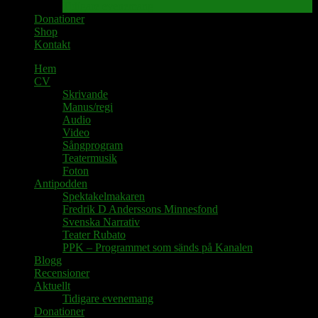
Tidigare evenemang
Donationer
Shop
Kontakt
Hem
CV
Skrivande
Manus/regi
Audio
Video
Sångprogram
Teatermusik
Foton
Antipodden
Spektakelmakaren
Fredrik D Anderssons Minnesfond
Svenska Narrativ
Teater Rubato
PPK – Programmet som sänds på Kanalen
Blogg
Recensioner
Aktuellt
Tidigare evenemang
Donationer