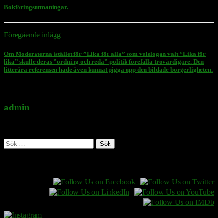
Bokföringsutmaningar.
Föregående inlägg
Om Moderaterna istället för ”Lika för alla” som valslogan valt ”Lika för
lika” skulle deras ”ordning och reda”-politik förefalla trovärdigare. Den
litterära referensen hade även kunnat pigga upp den bildade borgerligheten.
admin
Administratör
Sök
efter:
Follow Rasmus on