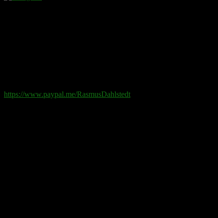
Donera
Det kostar inget att ta del av innehållet på sidan. En donation
ses som en gåva.
Swish
: 070-881 85 91
Paypal
: rd@rasmusdahlstedt.se
https://www.paypal.me/RasmusDahlstedt
Bank
: 5398-00 307 25 (SEB)
Från utlandet
:
IBAN
: SE2550000000053980030725
Bic
: ESSESESS
Bitcoin
(via blockkedjan):
bc1q08yaqy28w2ksqya56qvuen3thgaghfcfhmql4u