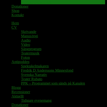
Tidigare evenemang
Donationer
Shop
Kontakt
Hem
CV
Skrivande
Manus/regi
Audio
Video
Sångprogram
Teatermusik
Foton
Antipodden
Spektakelmakaren
Fredrik D Anderssons Minnesfond
Svenska Narrativ
Teater Rubato
PPK – Programmet som sänds på Kanalen
Blogg
Recensioner
Aktuellt
Tidigare evenemang
Donationer