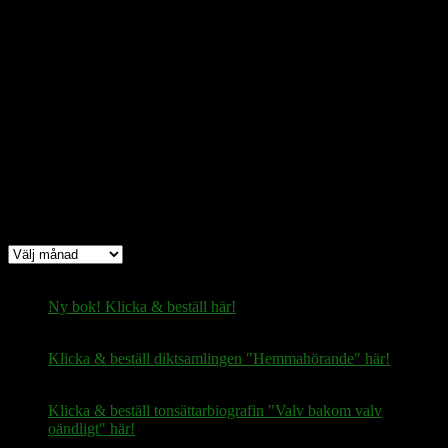
bc1q08yaqy28w2ksqya56qvuen3thgaghfcfhmql4u
Bitcoin
(via Lightning-nätverket):
fertilekayak60@walletofsatoshi.com
Arkiv
Arkiv
Ny bok! Klicka & beställ här!
Klicka & beställ diktsamlingen "Hemmahörande" här!
Klicka & beställ tonsättarbiografin "Valv bakom valv
oändligt" här!