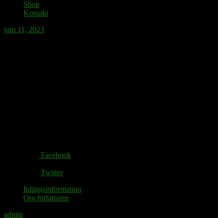
Shop
Kontakt
juni 11, 2023
Sje-ljud
Sju skenbart chevalereska skötebarn charmerade skelögda
charlataner, justerade skönmålarnas skeva självbild och generade
gentila gendarmer skjutande skiten ur det sjunkande skeppet
Sverige.
Share via:
Facebook
Twitter
Inläggsinformation
Om författaren
admin