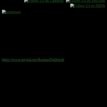
Donera
Det kostar inget att ta del av innehållet på sidan. En donation
ses som en gåva.
Swish
: 070-881 85 91
Paypal
: rd@rasmusdahlstedt.se
https://www.paypal.me/RasmusDahlstedt
Bank
: 5398-00 307 25 (SEB)
Från utlandet
:
IBAN
: SE2550000000053980030725
Bic
: ESSESESS
Bitcoin
(via blockkedjan):