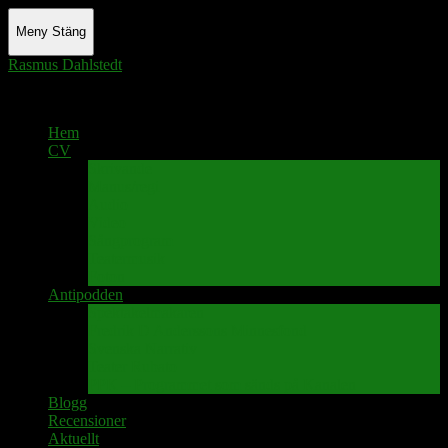
Meny
Stäng
Rasmus Dahlstedt
Actor - Writer - Singer - Podcaster
Hem
CV
Skrivande
Manus/regi
Audio
Video
Sångprogram
Teatermusik
Foton
Antipodden
Spektakelmakaren
Fredrik D Anderssons Minnesfond
Svenska Narrativ
Teater Rubato
PPK – Programmet som sänds på Kanalen
Blogg
Recensioner
Aktuellt