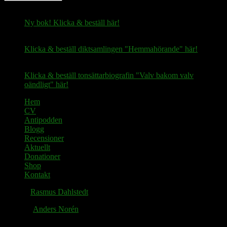
Ny bok! Klicka & beställ här!
Klicka & beställ diktsamlingen "Hemmahörande" här!
Klicka & beställ tonsättarbiografin "Valv bakom valv
oändligt" här!
Hem
CV
Antipodden
Blogg
Recensioner
Aktuellt
Donationer
Shop
Kontakt
© 2026
Rasmus Dahlstedt
. Alla rättigheter reserverade.
Tema av
Anders Norén
.