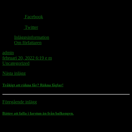
Share via:
Facebook
Twitter
Inläggsinformation
Om författaren
admin
februari 20, 2022 6:19 e m
Uncategorized
Nästa inlägg
Tråkigt att räkna får? Räkna fåglar!
Föregående inlägg
Bättre att falla i farstun än från balkongen.