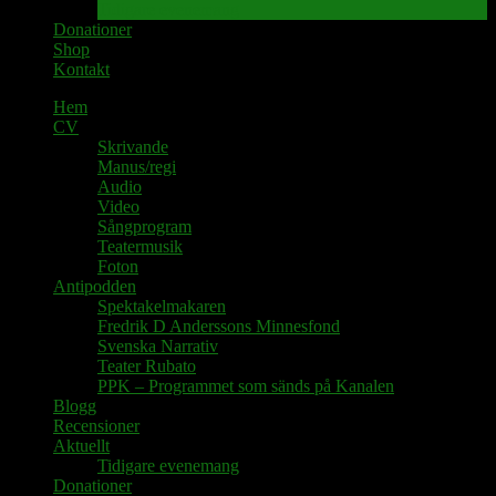
Tidigare evenemang
Donationer
Shop
Kontakt
Hem
CV
Skrivande
Manus/regi
Audio
Video
Sångprogram
Teatermusik
Foton
Antipodden
Spektakelmakaren
Fredrik D Anderssons Minnesfond
Svenska Narrativ
Teater Rubato
PPK – Programmet som sänds på Kanalen
Blogg
Recensioner
Aktuellt
Tidigare evenemang
Donationer