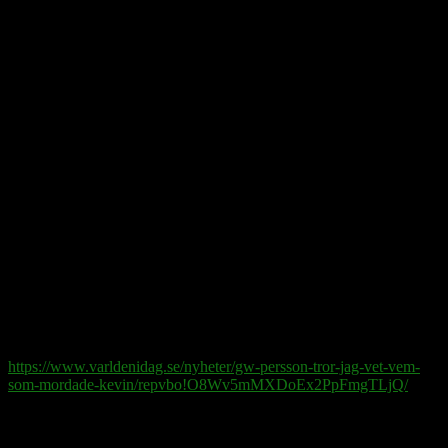
Av alla utspel, vad ska man dra?
Det kom en främmande man till orten,
han dränkte Kevin i Dottevik.
Men körs av ingen, trots det, på porten.
När ges det tid att studera korten,
att granska makten och dess etik?
Den har det bra i sin trygga bubbla
och lever gott, tar ett glas Moët
framför kaminen i treplansvillan
och tycks ha glömt att det går att dubbla
ett straff i bridge för att skipa rätt.
Så spelet fortgår. Vad de behöver
är än förhanden och fjorton pass
det högsta budet, ställ diagnosen.
Megalomana som jagar klöver,
vad kan det kallas? Låt se i FASS!
https://www.varldenidag.se/nyheter/gw-persson-tror-jag-vet-vem-
som-mordade-kevin/repvbo!O8Wv5mMXDoEx2PpFmgTLjQ/