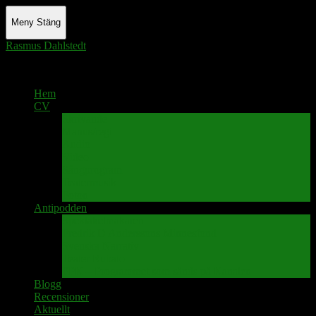
Meny
Stäng
Rasmus Dahlstedt
Actor - Writer - Singer - Podcaster
Hem
CV
Skrivande
Manus/regi
Audio
Video
Sångprogram
Teatermusik
Foton
Antipodden
Spektakelmakaren
Fredrik D Anderssons Minnesfond
Svenska Narrativ
Teater Rubato
PPK – Programmet som sänds på Kanalen
Blogg
Recensioner
Aktuellt