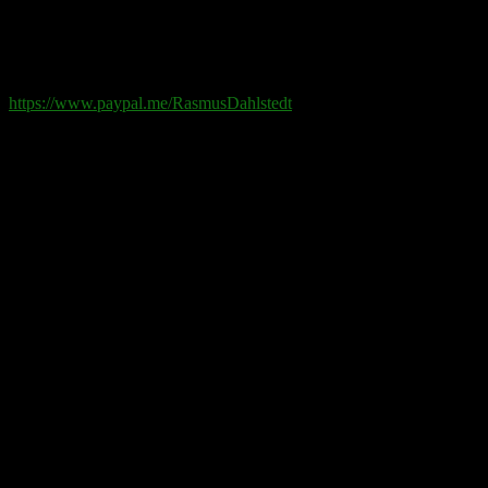
Swish
: 070-881 85 91
Paypal
: rd@rasmusdahlstedt.se
https://www.paypal.me/RasmusDahlstedt
Bank
: 5398-00 307 25 (SEB)
Från utlandet
:
IBAN
: SE2550000000053980030725
Bic
: ESSESESS
Bitcoin
(via blockkedjan):
bc1q08yaqy28w2ksqya56qvuen3thgaghfcfhmql4u
Bitcoin
(via Lightning-nätverket):
fertilekayak60@walletofsatoshi.com