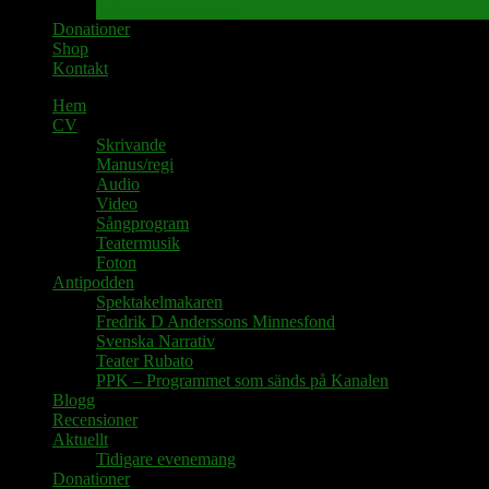
Tidigare evenemang
Donationer
Shop
Kontakt
Hem
CV
Skrivande
Manus/regi
Audio
Video
Sångprogram
Teatermusik
Foton
Antipodden
Spektakelmakaren
Fredrik D Anderssons Minnesfond
Svenska Narrativ
Teater Rubato
PPK – Programmet som sänds på Kanalen
Blogg
Recensioner
Aktuellt
Tidigare evenemang
Donationer