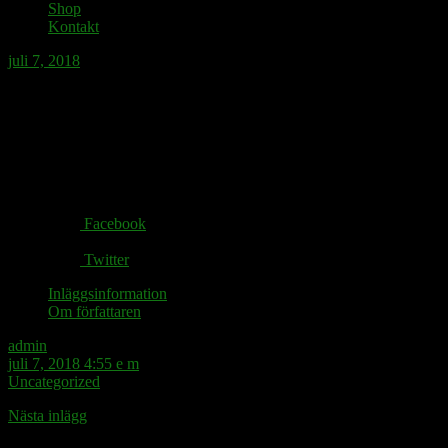
Shop
Kontakt
juli 7, 2018
Om den engelske förbundskaptenen Gareth S
hemma sett matchen på en pub vid Söderpo
Share via:
Facebook
Twitter
Inläggsinformation
Om författaren
admin
juli 7, 2018 4:55 e m
Uncategorized
Nästa inlägg