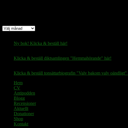
Arkiv
Arkiv
Ny bok! Klicka & beställ här!
Klicka & beställ diktsamlingen "Hemmahörande" här!
Klicka & beställ tonsättarbiografin "Valv bakom valv oändligt" 
Hem
CV
Antipodden
Blogg
Recensioner
Aktuellt
Donationer
Shop
Kontakt