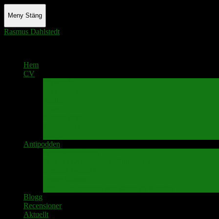
Meny
Stäng
Rasmus Dahlstedt
Actor - Writer - Singer - Podcaster
Hem
CV
Skrivande
Manus/regi
Audio
Video
Sångprogram
Teatermusik
Foton
Antipodden
Spektakelmakaren
Fredrik D Anderssons Minnesfond
Svenska Narrativ
Teater Rubato
PPK – Programmet som sänds på Kanalen
Blogg
Recensioner
Aktuellt