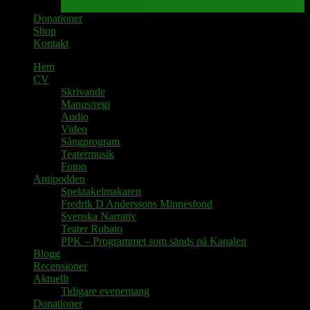
Tidigare evenemang
Donationer
Shop
Kontakt
Hem
CV
Skrivande
Manus/regi
Audio
Video
Sångprogram
Teatermusik
Foton
Antipodden
Spektakelmakaren
Fredrik D Anderssons Minnesfond
Svenska Narrativ
Teater Rubato
PPK – Programmet som sänds på Kanalen
Blogg
Recensioner
Aktuellt
Tidigare evenemang
Donationer