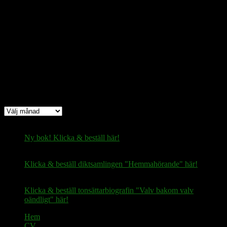
Bitcoin
(via Lightning-nätverket):
fertilekayak60@walletofsatoshi.com
Arkiv
Arkiv
Ny bok! Klicka & beställ här!
Klicka & beställ diktsamlingen "Hemmahörande" här!
Klicka & beställ tonsättarbiografin "Valv bakom valv
oändligt" här!
Hem
CV