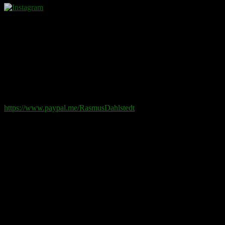
Donera
Det kostar inget att ta del av innehållet på sidan. En donation
ses som en gåva.
Swish
: 070-881 85 91
Paypal
: rd@rasmusdahlstedt.se
https://www.paypal.me/RasmusDahlstedt
Bank
: 5398-00 307 25 (SEB)
Från utlandet
:
IBAN
: SE2550000000053980030725
Bic
: ESSESESS
Bitcoin
(via blockkedjan):
bc1q08yaqy28w2ksqya56qvuen3thgaghfcfhmql4u