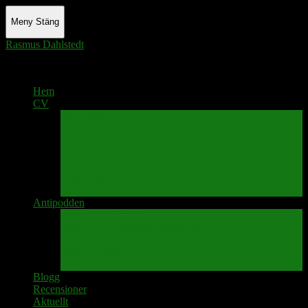
Meny
Stäng
Rasmus Dahlstedt
Actor - Writer - Singer - Podcaster
Hem
CV
Skrivande
Manus/regi
Audio
Video
Sångprogram
Teatermusik
Foton
Antipodden
Spektakelmakaren
Fredrik D Anderssons Minnesfond
Svenska Narrativ
Teater Rubato
PPK – Programmet som sänds på Kanalen
Blogg
Recensioner
Aktuellt