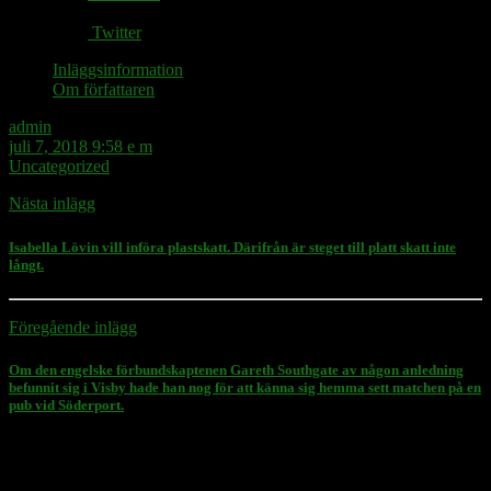
Twitter
Inläggsinformation
Om författaren
admin
juli 7, 2018 9:58 e m
Uncategorized
Nästa inlägg
Isabella Lövin vill införa plastskatt. Därifrån är steget till platt skatt inte
långt.
Föregående inlägg
Om den engelske förbundskaptenen Gareth Southgate av någon anledning
befunnit sig i Visby hade han nog för att känna sig hemma sett matchen på en
pub vid Söderport.