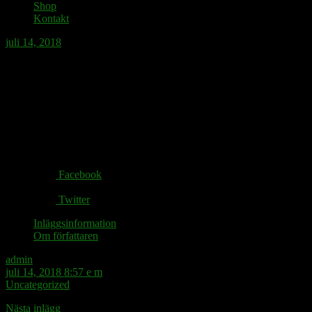
Shop
Kontakt
juli 14, 2018
Likheten mellan Nationella insatsstyrkan
och belgaren Thomas Meunier: Båda är
bra på ett tillslag.
Share via:
Facebook
Twitter
Inläggsinformation
Om författaren
admin
juli 14, 2018 8:57 e m
Uncategorized
Nästa inlägg