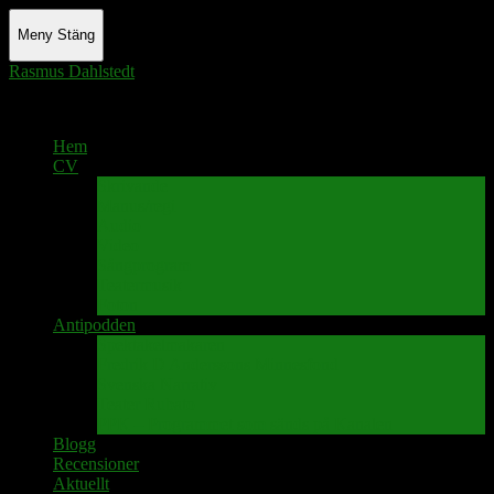
Meny
Stäng
Rasmus Dahlstedt
Actor - Writer - Singer - Podcaster
Hem
CV
Skrivande
Manus/regi
Audio
Video
Sångprogram
Teatermusik
Foton
Antipodden
Spektakelmakaren
Fredrik D Anderssons Minnesfond
Svenska Narrativ
Teater Rubato
PPK – Programmet som sänds på Kanalen
Blogg
Recensioner
Aktuellt