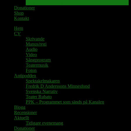
Tidigare evenemang
Donationer
Shop
Kontakt
Hem
CV
Skrivande
Manus/regi
Audio
Video
Sångprogram
Teatermusik
Foton
Antipodden
Spektakelmakaren
Fredrik D Anderssons Minnesfond
Svenska Narrativ
Teater Rubato
PPK – Programmet som sänds på Kanalen
Blogg
Recensioner
Aktuellt
Tidigare evenemang
Donationer