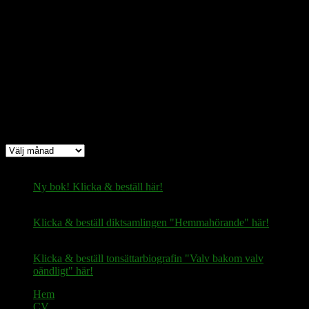
Bitcoin
(via Lightning-nätverket):
fertilekayak60@walletofsatoshi.com
Arkiv
Arkiv
Ny bok! Klicka & beställ här!
Klicka & beställ diktsamlingen "Hemmahörande" här!
Klicka & beställ tonsättarbiografin "Valv bakom valv
oändligt" här!
Hem
CV