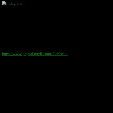
Donera
Det kostar inget att ta del av innehållet på sidan. En donation
ses som en gåva.
Swish
: 070-881 85 91
Paypal
: rd@rasmusdahlstedt.se
https://www.paypal.me/RasmusDahlstedt
Bank
: 5398-00 307 25 (SEB)
Från utlandet
:
IBAN
: SE2550000000053980030725
Bic
: ESSESESS
Bitcoin
(via blockkedjan):
bc1q08yaqy28w2ksqya56qvuen3thgaghfcfhmql4u