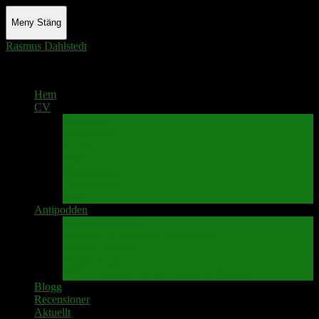
Meny
Stäng
Rasmus Dahlstedt
Actor - Writer - Singer - Podcaster
Hem
CV
Skrivande
Manus/regi
Audio
Video
Sångprogram
Teatermusik
Foton
Antipodden
Spektakelmakaren
Fredrik D Anderssons Minnesfond
Svenska Narrativ
Teater Rubato
PPK – Programmet som sänds på Kanalen
Blogg
Recensioner
Aktuellt