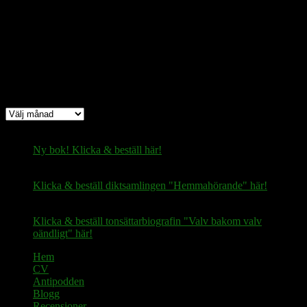
fertilekayak60@walletofsatoshi.com
Arkiv
Arkiv
Ny bok! Klicka & beställ här!
Klicka & beställ diktsamlingen "Hemmahörande" här!
Klicka & beställ tonsättarbiografin "Valv bakom valv
oändligt" här!
Hem
CV
Antipodden
Blogg
Recensioner