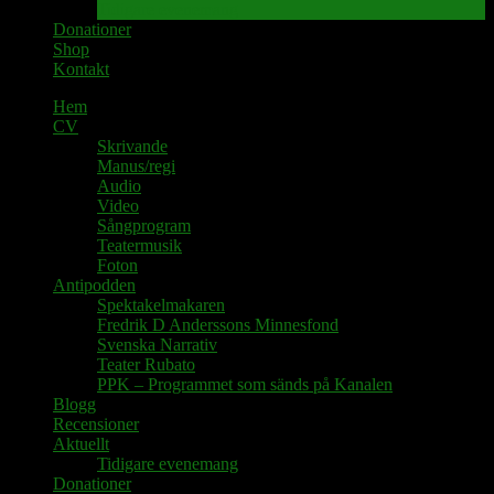
Tidigare evenemang
Donationer
Shop
Kontakt
Hem
CV
Skrivande
Manus/regi
Audio
Video
Sångprogram
Teatermusik
Foton
Antipodden
Spektakelmakaren
Fredrik D Anderssons Minnesfond
Svenska Narrativ
Teater Rubato
PPK – Programmet som sänds på Kanalen
Blogg
Recensioner
Aktuellt
Tidigare evenemang
Donationer