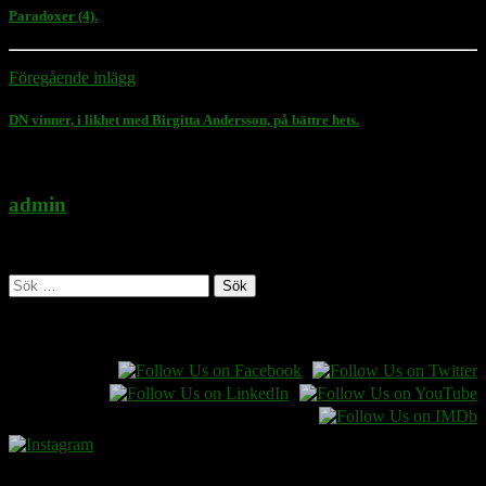
Paradoxer (4).
Föregående inlägg
DN vinner, i likhet med Birgitta Andersson, på bättre hets.
admin
Administratör
Sök
efter:
Follow Rasmus on