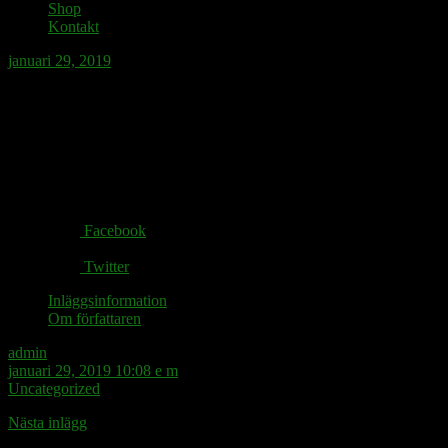
Shop
Kontakt
januari 29, 2019
Lägger inte alla ägg i samma korg.
Share via:
Facebook
Twitter
Inläggsinformation
Om författaren
admin
januari 29, 2019 10:08 e m
Uncategorized
Nästa inlägg