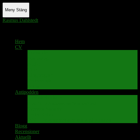
Meny
Stäng
Rasmus Dahlstedt
Actor - Writer - Singer - Podcaster
Hem
CV
Skrivande
Manus/regi
Audio
Video
Sångprogram
Teatermusik
Foton
Antipodden
Spektakelmakaren
Fredrik D Anderssons Minnesfond
Svenska Narrativ
Teater Rubato
PPK – Programmet som sänds på Kanalen
Blogg
Recensioner
Aktuellt