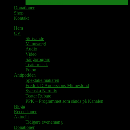
Tidigare evenemang
Donationer
Shop
Kontakt
Hem
CV
Skrivande
Manus/regi
Audio
Video
Sångprogram
Teatermusik
Foton
Antipodden
Spektakelmakaren
Fredrik D Anderssons Minnesfond
Svenska Narrativ
Teater Rubato
PPK – Programmet som sänds på Kanalen
Blogg
Recensioner
Aktuellt
Tidigare evenemang
Donationer