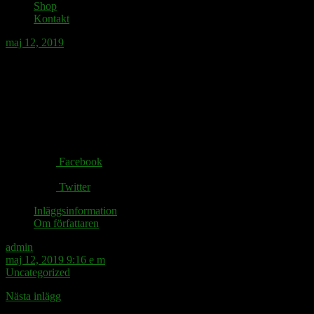
Shop
Kontakt
maj 12, 2019
Kronans kläder blir allt sjavigare.
Share via:
Facebook
Twitter
Inläggsinformation
Om författaren
admin
maj 12, 2019 9:16 e m
Uncategorized
Nästa inlägg