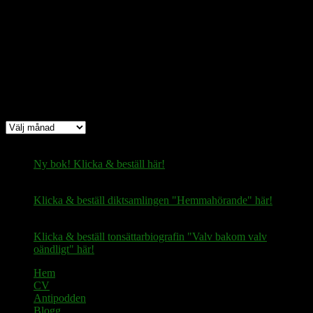
Bitcoin
(via Lightning-nätverket):
fertilekayak60@walletofsatoshi.com
Arkiv
Arkiv
Ny bok! Klicka & beställ här!
Klicka & beställ diktsamlingen "Hemmahörande" här!
Klicka & beställ tonsättarbiografin "Valv bakom valv
oändligt" här!
Hem
CV
Antipodden
Blogg