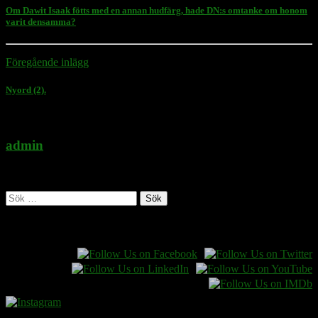
Om Dawit Isaak fötts med en annan hudfärg, hade DN:s omtanke om honom
varit densamma?
Föregående inlägg
Nyord (2).
admin
Administratör
Sök
efter:
Follow Rasmus on