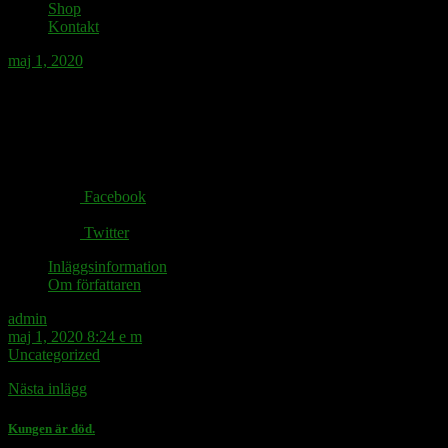
Shop
Kontakt
maj 1, 2020
Köna inte sköna Maj.
Share via:
Facebook
Twitter
Inläggsinformation
Om författaren
admin
maj 1, 2020 8:24 e m
Uncategorized
Nästa inlägg
Kungen är död.