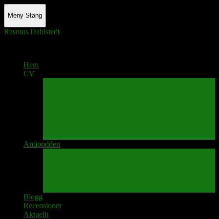
Meny
Stäng
Rasmus Dahlstedt
Actor - Writer - Singer - Podcaster
Hem
CV
Skrivande
Manus/regi
Audio
Video
Sångprogram
Teatermusik
Foton
Antipodden
Spektakelmakaren
Fredrik D Anderssons Minnesfond
Svenska Narrativ
Teater Rubato
PPK – Programmet som sänds på Kanalen
Blogg
Recensioner
Aktuellt