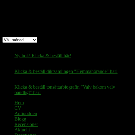
Arkiv
Arkiv
Ny bok! Klicka & beställ här!
Klicka & beställ diktsamlingen "Hemmahörande" här!
Klicka & beställ tonsättarbiografin "Valv bakom valv
oändligt" här!
Hem
CV
Antipodden
Blogg
Recensioner
Aktuellt