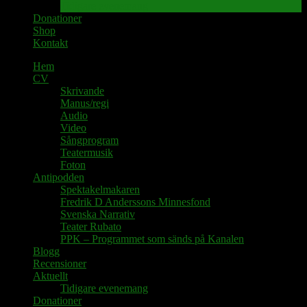
Tidigare evenemang
Donationer
Shop
Kontakt
Hem
CV
Skrivande
Manus/regi
Audio
Video
Sångprogram
Teatermusik
Foton
Antipodden
Spektakelmakaren
Fredrik D Anderssons Minnesfond
Svenska Narrativ
Teater Rubato
PPK – Programmet som sänds på Kanalen
Blogg
Recensioner
Aktuellt
Tidigare evenemang
Donationer