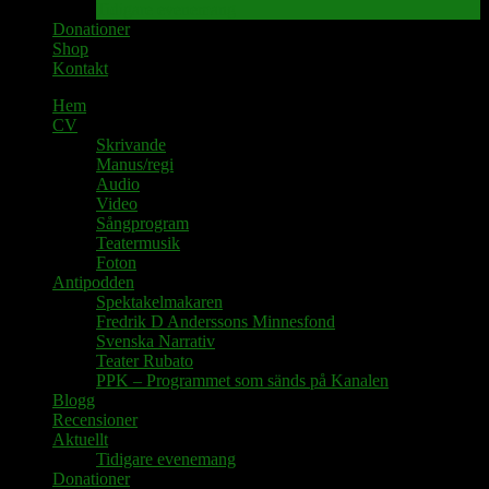
Tidigare evenemang
Donationer
Shop
Kontakt
Hem
CV
Skrivande
Manus/regi
Audio
Video
Sångprogram
Teatermusik
Foton
Antipodden
Spektakelmakaren
Fredrik D Anderssons Minnesfond
Svenska Narrativ
Teater Rubato
PPK – Programmet som sänds på Kanalen
Blogg
Recensioner
Aktuellt
Tidigare evenemang
Donationer