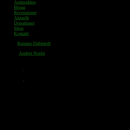
Antipodden
Blogg
Recensioner
Aktuellt
Donationer
Shop
Kontakt
© 2026
Rasmus Dahlstedt
. Alla rättigheter reserverade.
Tema av
Anders Norén
.
Facebook
Twitter