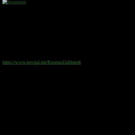
Donera
Det kostar inget att ta del av innehållet på sidan. En donation
ses som en gåva.
Swish
: 070-881 85 91
Paypal
: rd@rasmusdahlstedt.se
https://www.paypal.me/RasmusDahlstedt
Bank
: 5398-00 307 25 (SEB)
Från utlandet
:
IBAN
: SE2550000000053980030725
Bic
: ESSESESS
Bitcoin
(via blockkedjan):
bc1q08yaqy28w2ksqya56qvuen3thgaghfcfhmql4u