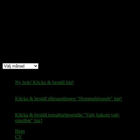
Bitcoin
(via Lightning-nätverket):
fertilekayak60@walletofsatoshi.com
Arkiv
Arkiv
Ny bok! Klicka & beställ här!
Klicka & beställ diktsamlingen "Hemmahörande" här!
Klicka & beställ tonsättarbiografin "Valv bakom valv
oändligt" här!
Hem
CV