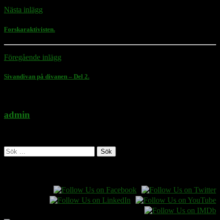
Nästa inlägg
Forskaraktivisten.
Föregående inlägg
Sivandivan på divanen – Del 2.
admin
Administratör
Sök
efter:
Follow Rasmus on