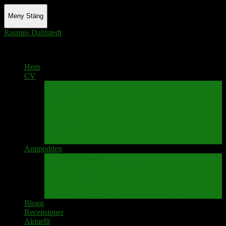
Meny
Stäng
Rasmus Dahlstedt
Actor - Writer - Singer - Podcaster
Hem
CV
Skrivande
Manus/regi
Audio
Video
Sångprogram
Teatermusik
Foton
Antipodden
Spektakelmakaren
Fredrik D Anderssons Minnesfond
Svenska Narrativ
Teater Rubato
PPK – Programmet som sänds på Kanalen
Blogg
Recensioner
Aktuellt