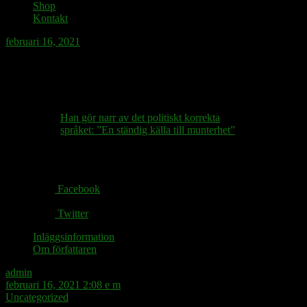
Shop
Kontakt
februari 16, 2021
Intervjuas idag om Vitsord i Nyheter
Idag.
Han gör narr av det politiskt korrekta
språket: ”En ständig källa till munterhet”
Share via:
Facebook
Twitter
Inläggsinformation
Om författaren
admin
februari 16, 2021 2:08 e m
Uncategorized