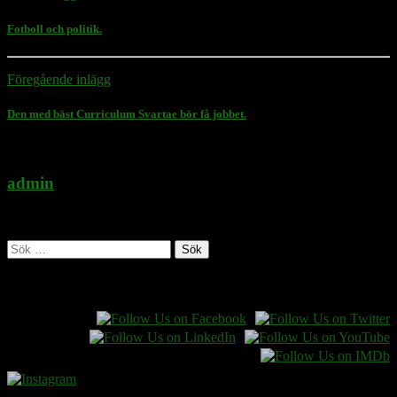
Fotboll och politik.
Föregående inlägg
Den med bäst Curriculum Svartae bör få jobbet.
admin
Administratör
Sök
efter:
Follow Rasmus on