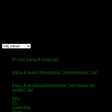
Bitcoin
(via Lightning-nätverket):
fertilekayak60@walletofsatoshi.com
Arkiv
Arkiv
Ny bok! Klicka & beställ här!
Klicka & beställ diktsamlingen "Hemmahörande" här!
Klicka & beställ tonsättarbiografin "Valv bakom valv
oändligt" här!
Hem
CV
Antipodden
Blogg