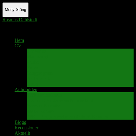
Meny
Stäng
Rasmus Dahlstedt
Actor - Writer - Singer - Podcaster
Hem
CV
Skrivande
Manus/regi
Audio
Video
Sångprogram
Teatermusik
Foton
Antipodden
Spektakelmakaren
Fredrik D Anderssons Minnesfond
Svenska Narrativ
Teater Rubato
PPK – Programmet som sänds på Kanalen
Blogg
Recensioner
Aktuellt