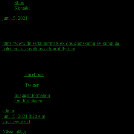
Shop
Kontakt
juni 15, 2021
Inte hela baletten.
https://www.dn.se/kultur/mats-ek-dns-granskning-av-kungliga-
baletten-ar-sensations-och-profitlysten/
Share via:
Facebook
Twitter
Inläggsinformation
Om författaren
admin
juni 15, 2021 8:20 e m
Uncategorized
Nästa inlägg