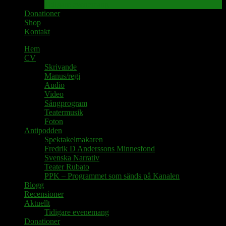
Tidigare evenemang
Donationer
Shop
Kontakt
Hem
CV
Skrivande
Manus/regi
Audio
Video
Sångprogram
Teatermusik
Foton
Antipodden
Spektakelmakaren
Fredrik D Anderssons Minnesfond
Svenska Narrativ
Teater Rubato
PPK – Programmet som sänds på Kanalen
Blogg
Recensioner
Aktuellt
Tidigare evenemang
Donationer