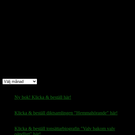
bc1q08yaqy28w2ksqya56qvuen3thgaghfcfhmql4u
Bitcoin
(via Lightning-nätverket):
fertilekayak60@walletofsatoshi.com
Arkiv
Arkiv
Ny bok! Klicka & beställ här!
Klicka & beställ diktsamlingen "Hemmahörande" här!
Klicka & beställ tonsättarbiografin "Valv bakom valv
oändligt" här!