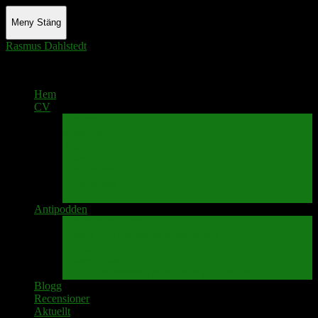
Meny
Stäng
Rasmus Dahlstedt
Actor - Writer - Singer - Podcaster
Hem
CV
Skrivande
Manus/regi
Audio
Video
Sångprogram
Teatermusik
Foton
Antipodden
Spektakelmakaren
Fredrik D Anderssons Minnesfond
Svenska Narrativ
Teater Rubato
PPK – Programmet som sänds på Kanalen
Blogg
Recensioner
Aktuellt