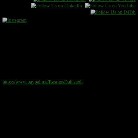
Donera
Det kostar inget att ta del av innehållet på sidan. En donation
ses som en gåva.
Swish
: 070-881 85 91
Paypal
: rd@rasmusdahlstedt.se
https://www.paypal.me/RasmusDahlstedt
Bank
: 5398-00 307 25 (SEB)
Från utlandet
:
IBAN
: SE2550000000053980030725
Bic
: ESSESESS
Bitcoin
(via blockkedjan):