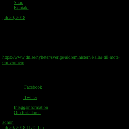
Shop
Kontakt
juli 20, 2018
I en identitetspolitiskt orienterad
regering måste väl äldreministerposten
innehas av en pensionär?
https://www.dn.se/nyheter/sverige/aldreministern-kallar-till-mote-
om-varmen/
Share via:
Facebook
Twitter
Inläggsinformation
Om författaren
admin
juli 20, 2018 11:15 f m