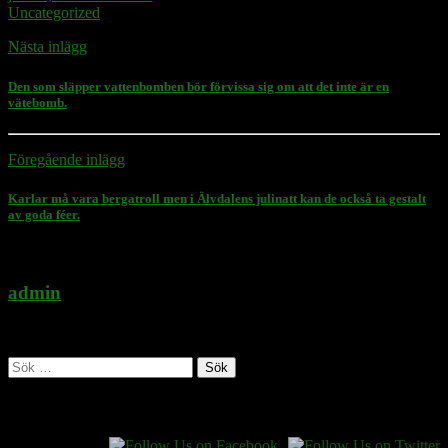
Uncategorized
Nästa inlägg
Den som släpper vattenbomben bör förvissa sig om att det inte är en
vätebomb.
Föregående inlägg
Karlar må vara bergatroll men i Älvdalens julinatt kan de också ta gestalt
av goda féer.
admin
Administratör
Sök
efter:
Follow Rasmus on