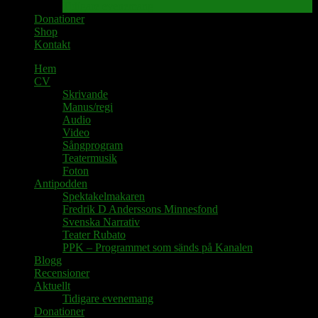
Tidigare evenemang
Donationer
Shop
Kontakt
Hem
CV
Skrivande
Manus/regi
Audio
Video
Sångprogram
Teatermusik
Foton
Antipodden
Spektakelmakaren
Fredrik D Anderssons Minnesfond
Svenska Narrativ
Teater Rubato
PPK – Programmet som sänds på Kanalen
Blogg
Recensioner
Aktuellt
Tidigare evenemang
Donationer