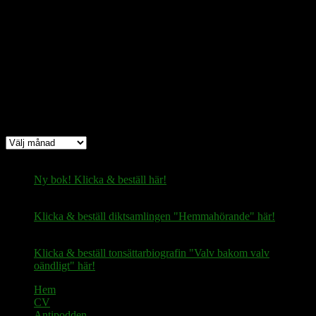
Bitcoin
(via Lightning-nätverket):
fertilekayak60@walletofsatoshi.com
Arkiv
Arkiv
Ny bok! Klicka & beställ här!
Klicka & beställ diktsamlingen "Hemmahörande" här!
Klicka & beställ tonsättarbiografin "Valv bakom valv
oändligt" här!
Hem
CV
Antipodden