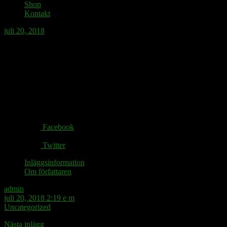
Shop
Kontakt
juli 20, 2018
Den som släpper vattenbomben bör
förvissa sig om att det inte är en
vätebomb.
Share via:
Facebook
Twitter
Inläggsinformation
Om författaren
admin
juli 20, 2018 2:19 e m
Uncategorized
Nästa inlägg