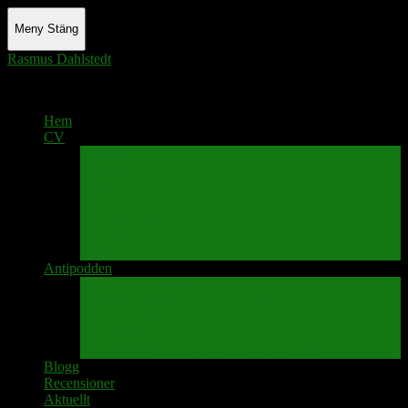
Meny
Stäng
Rasmus Dahlstedt
Actor - Writer - Singer - Podcaster
Hem
CV
Skrivande
Manus/regi
Audio
Video
Sångprogram
Teatermusik
Foton
Antipodden
Spektakelmakaren
Fredrik D Anderssons Minnesfond
Svenska Narrativ
Teater Rubato
PPK – Programmet som sänds på Kanalen
Blogg
Recensioner
Aktuellt