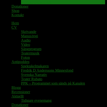
Tidigare evenemang
Donationer
Shop
Kontakt
Hem
CV
Skrivande
Manus/regi
Audio
Video
Sångprogram
Teatermusik
Foton
Antipodden
Spektakelmakaren
Fredrik D Anderssons Minnesfond
Svenska Narrativ
Teater Rubato
PPK – Programmet som sänds på Kanalen
Blogg
Recensioner
Aktuellt
Tidigare evenemang
Donationer