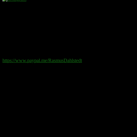
Donera
Det kostar inget att ta del av innehållet på sidan. En donation
ses som en gåva.
Swish
: 070-881 85 91
Paypal
: rd@rasmusdahlstedt.se
https://www.paypal.me/RasmusDahlstedt
Bank
: 5398-00 307 25 (SEB)
Från utlandet
:
IBAN
: SE2550000000053980030725
Bic
: ESSESESS
Bitcoin
(via blockkedjan):
bc1q08yaqy28w2ksqya56qvuen3thgaghfcfhmql4u