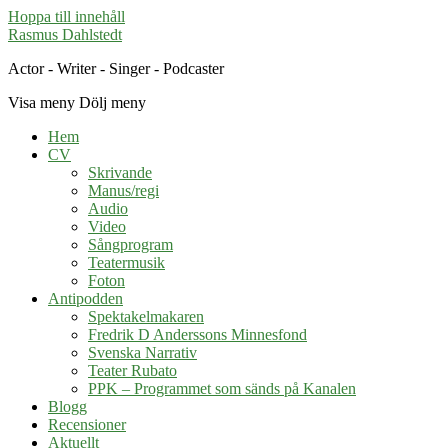
Hoppa till innehåll
Rasmus Dahlstedt
Actor - Writer - Singer - Podcaster
Visa meny
Dölj meny
Hem
CV
Skrivande
Manus/regi
Audio
Video
Sångprogram
Teatermusik
Foton
Antipodden
Spektakelmakaren
Fredrik D Anderssons Minnesfond
Svenska Narrativ
Teater Rubato
PPK – Programmet som sänds på Kanalen
Blogg
Recensioner
Aktuellt