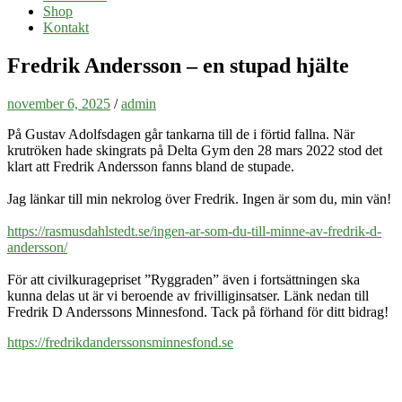
Shop
Kontakt
Fredrik Andersson – en stupad hjälte
november 6, 2025
/
admin
På Gustav Adolfsdagen går tankarna till de i förtid fallna. När
krutröken hade skingrats på Delta Gym den 28 mars 2022 stod det
klart att Fredrik Andersson fanns bland de stupade.
Jag länkar till min nekrolog över Fredrik. Ingen är som du, min vän!
https://rasmusdahlstedt.se/ingen-ar-som-du-till-minne-av-fredrik-d-
andersson/
För att civilkuragepriset ”Ryggraden” även i fortsättningen ska
kunna delas ut är vi beroende av frivilliginsatser. Länk nedan till
Fredrik D Anderssons Minnesfond. Tack på förhand för ditt bidrag!
https://fredrikdanderssonsminnesfond.se