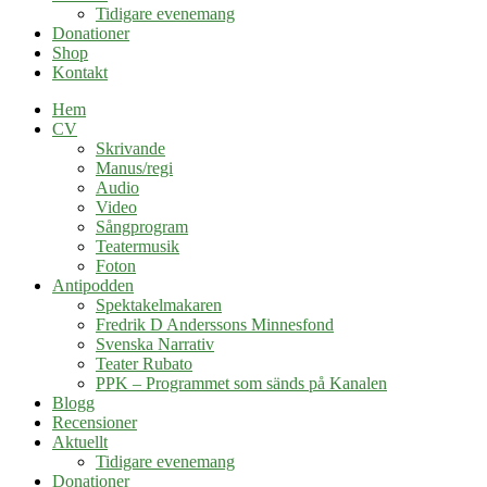
Tidigare evenemang
Donationer
Shop
Kontakt
Hem
CV
Skrivande
Manus/regi
Audio
Video
Sångprogram
Teatermusik
Foton
Antipodden
Spektakelmakaren
Fredrik D Anderssons Minnesfond
Svenska Narrativ
Teater Rubato
PPK – Programmet som sänds på Kanalen
Blogg
Recensioner
Aktuellt
Tidigare evenemang
Donationer