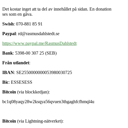
Det kostar inget att ta del av innehållet på sidan. En donation
ses som en gåva.
Swish
: 070-881 85 91
Paypal
: rd@rasmusdahlstedt.se
https://www.paypal.me/RasmusDahlstedt
Bank
: 5398-00 307 25 (SEB)
Från utlandet
:
IBAN
: SE2550000000053980030725
Bic
: ESSESESS
Bitcoin
(via blockkedjan):
bc1q08yaqy28w2ksqya56qvuen3thgaghfcfhmql4u
Bitcoin
(via Lightning-nätverket):