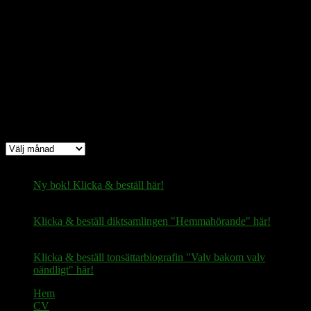
Bitcoin
(via Lightning-nätverket):
fertilekayak60@walletofsatoshi.com
Arkiv
Arkiv
Ny bok! Klicka & beställ här!
Klicka & beställ diktsamlingen "Hemmahörande" här!
Klicka & beställ tonsättarbiografin "Valv bakom valv
oändligt" här!
Hem
CV