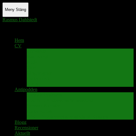
Meny
Stäng
Rasmus Dahlstedt
Actor - Writer - Singer - Podcaster
Hem
CV
Skrivande
Manus/regi
Audio
Video
Sångprogram
Teatermusik
Foton
Antipodden
Spektakelmakaren
Fredrik D Anderssons Minnesfond
Svenska Narrativ
Teater Rubato
PPK – Programmet som sänds på Kanalen
Blogg
Recensioner
Aktuellt