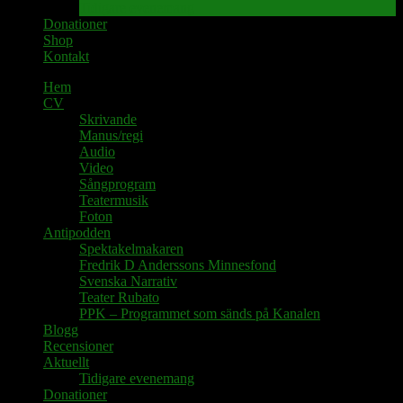
Tidigare evenemang
Donationer
Shop
Kontakt
Hem
CV
Skrivande
Manus/regi
Audio
Video
Sångprogram
Teatermusik
Foton
Antipodden
Spektakelmakaren
Fredrik D Anderssons Minnesfond
Svenska Narrativ
Teater Rubato
PPK – Programmet som sänds på Kanalen
Blogg
Recensioner
Aktuellt
Tidigare evenemang
Donationer