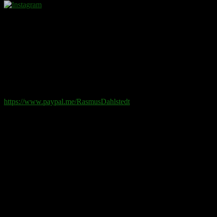
Donera
Det kostar inget att ta del av innehållet på sidan. En donation
ses som en gåva.
Swish
: 070-881 85 91
Paypal
: rd@rasmusdahlstedt.se
https://www.paypal.me/RasmusDahlstedt
Bank
: 5398-00 307 25 (SEB)
Från utlandet
:
IBAN
: SE2550000000053980030725
Bic
: ESSESESS
Bitcoin
(via blockkedjan):
bc1q08yaqy28w2ksqya56qvuen3thgaghfcfhmql4u