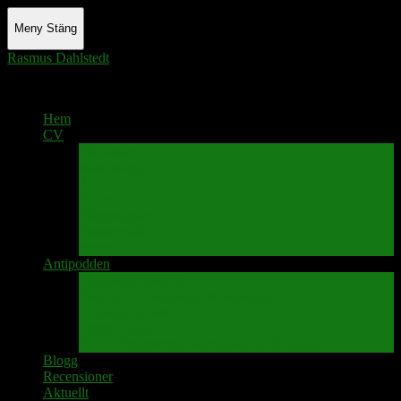
Meny
Stäng
Rasmus Dahlstedt
Actor - Writer - Singer - Podcaster
Hem
CV
Skrivande
Manus/regi
Audio
Video
Sångprogram
Teatermusik
Foton
Antipodden
Spektakelmakaren
Fredrik D Anderssons Minnesfond
Svenska Narrativ
Teater Rubato
PPK – Programmet som sänds på Kanalen
Blogg
Recensioner
Aktuellt