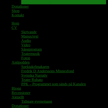
Tidigare evenemang
Donationer
Shop
Kontakt
Hem
CV
Skrivande
Manus/regi
Audio
Video
Sångprogram
Teatermusik
Foton
Antipodden
Spektakelmakaren
Fredrik D Anderssons Minnesfond
Svenska Narrativ
Teater Rubato
PPK – Programmet som sänds på Kanalen
Blogg
Recensioner
Aktuellt
Tidigare evenemang
Donationer