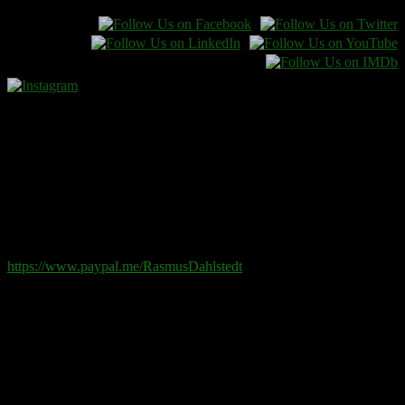
Donera
Det kostar inget att ta del av innehållet på sidan. En donation
ses som en gåva.
Swish
: 070-881 85 91
Paypal
: rd@rasmusdahlstedt.se
https://www.paypal.me/RasmusDahlstedt
Bank
: 5398-00 307 25 (SEB)
Från utlandet
:
IBAN
: SE2550000000053980030725
Bic
: ESSESESS