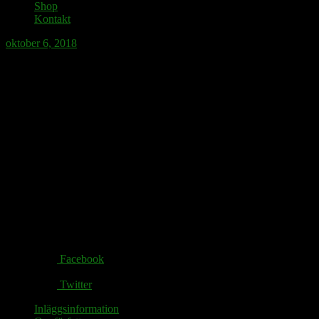
Shop
Kontakt
oktober 6, 2018
En gasell med rådjursögon (ofritt efter
Fröding)
Förgäves skall jag böja, skall jag rista
det gamla obevekligt hårda patriarkatet
– det vill ej tänja sig, det vill ej brista,
ty i mig själv är smitt och nitat patriarkatet,
och först när själv jag krossas, krossas patriarkatet.
Share via:
Facebook
Twitter
Inläggsinformation