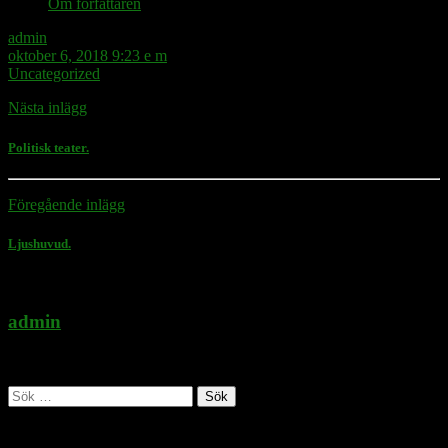
Om författaren
admin
oktober 6, 2018 9:23 e m
Uncategorized
Nästa inlägg
Politisk teater.
Föregående inlägg
Ljushuvud.
admin
Administratör
Sök
efter:
Follow Rasmus on