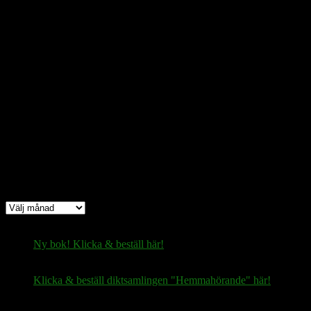
Bitcoin
(via blockkedjan):
bc1q08yaqy28w2ksqya56qvuen3thgaghfcfhmql4u
Bitcoin
(via Lightning-nätverket):
fertilekayak60@walletofsatoshi.com
Arkiv
Arkiv
Ny bok! Klicka & beställ här!
Klicka & beställ diktsamlingen "Hemmahörande" här!