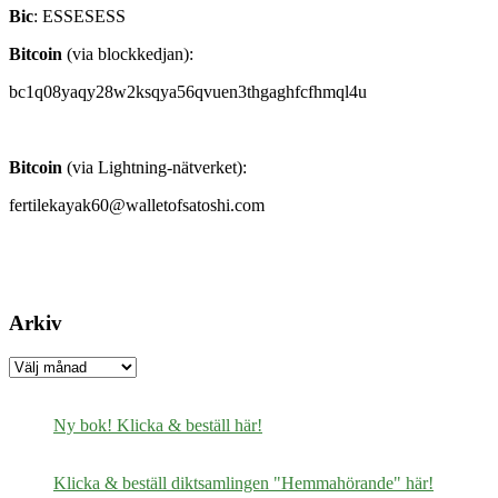
Bic
: ESSESESS
Bitcoin
(via blockkedjan):
bc1q08yaqy28w2ksqya56qvuen3thgaghfcfhmql4u
Bitcoin
(via Lightning-nätverket):
fertilekayak60@walletofsatoshi.com
Arkiv
Arkiv
Ny bok! Klicka & beställ här!
Klicka & beställ diktsamlingen "Hemmahörande" här!