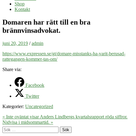
Shop
Kontakt
Domaren har rätt till en bra
brännvinsadvokat.
juni 20, 2019
/
admin
https://www.expressen.se/gt/domare-misstanks-ha-varit-berusad-
rattegangen-kommer-tas-om/
Share via:
Facebook
Twitter
Kategorier:
Uncategorized
« Inte oväntat visar Anders Lindbergs kvartalsrapport röda siffror.
Nidvisa i midsommartid. »
Sök
efter: