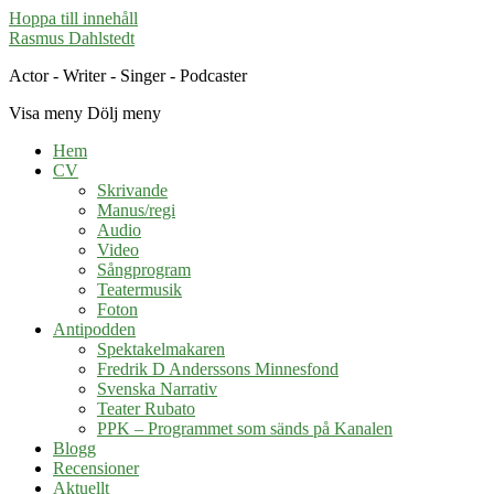
Hoppa till innehåll
Rasmus Dahlstedt
Actor - Writer - Singer - Podcaster
Visa meny
Dölj meny
Hem
CV
Skrivande
Manus/regi
Audio
Video
Sångprogram
Teatermusik
Foton
Antipodden
Spektakelmakaren
Fredrik D Anderssons Minnesfond
Svenska Narrativ
Teater Rubato
PPK – Programmet som sänds på Kanalen
Blogg
Recensioner
Aktuellt