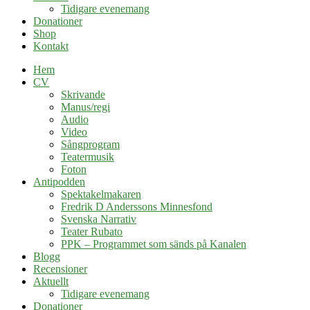
Tidigare evenemang
Donationer
Shop
Kontakt
Hem
CV
Skrivande
Manus/regi
Audio
Video
Sångprogram
Teatermusik
Foton
Antipodden
Spektakelmakaren
Fredrik D Anderssons Minnesfond
Svenska Narrativ
Teater Rubato
PPK – Programmet som sänds på Kanalen
Blogg
Recensioner
Aktuellt
Tidigare evenemang
Donationer