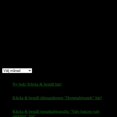
bc1q08yaqy28w2ksqya56qvuen3thgaghfcfhmql4u
Bitcoin
(via Lightning-nätverket):
fertilekayak60@walletofsatoshi.com
Arkiv
Arkiv
Ny bok! Klicka & beställ här!
Klicka & beställ diktsamlingen "Hemmahörande" här!
Klicka & beställ tonsättarbiografin "Valv bakom valv
oändligt" här!