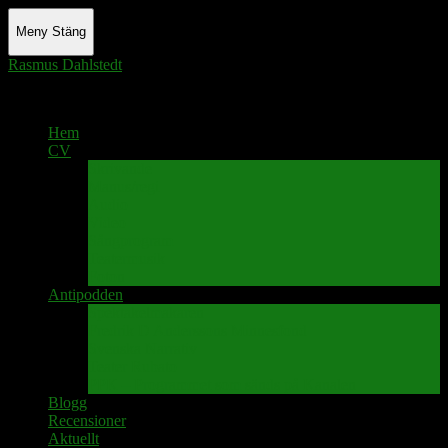
Meny
Stäng
Rasmus Dahlstedt
Actor - Writer - Singer - Podcaster
Hem
CV
Skrivande
Manus/regi
Audio
Video
Sångprogram
Teatermusik
Foton
Antipodden
Spektakelmakaren
Fredrik D Anderssons Minnesfond
Svenska Narrativ
Teater Rubato
PPK – Programmet som sänds på Kanalen
Blogg
Recensioner
Aktuellt