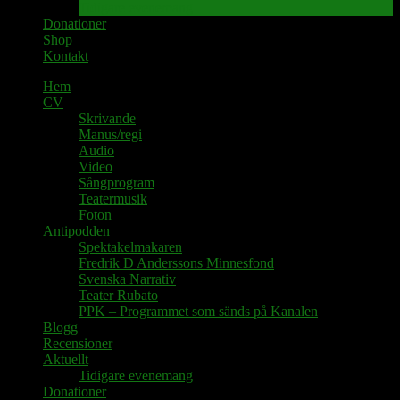
Tidigare evenemang
Donationer
Shop
Kontakt
Hem
CV
Skrivande
Manus/regi
Audio
Video
Sångprogram
Teatermusik
Foton
Antipodden
Spektakelmakaren
Fredrik D Anderssons Minnesfond
Svenska Narrativ
Teater Rubato
PPK – Programmet som sänds på Kanalen
Blogg
Recensioner
Aktuellt
Tidigare evenemang
Donationer