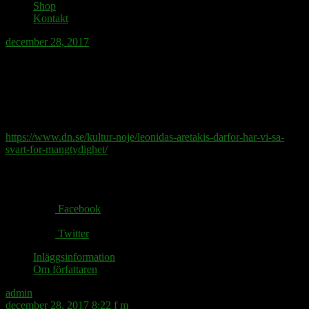
Shop
Kontakt
december 28, 2017
Är det mångtydigheten eller klarheten vi
har svårt för? Fruktar vi framför allt det
okända eller det vi känner alltför väl?
https://www.dn.se/kultur-noje/leonidas-aretakis-darfor-har-vi-sa-
svart-for-mangtydighet/
Share via:
Facebook
Twitter
Inläggsinformation
Om författaren
admin
december 28, 2017 8:22 f m