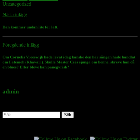
Uncategorized
Nästa inlägg
Dan kommer undan lite för lätt.
Föregående inlägg
Om Cornelis Vreeswijk hade levat idag kanske den här sången hade handlat
om Fatemeh (Khavari). Skulle Mäster Cees sjunga om henne, skreve han då
en blues? Eller bleve han panegyrisk?
admin
Administratör
Sök
efter:
Follow Rasmus on