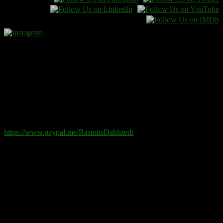
Donera
Det kostar inget att ta del av innehållet på sidan. En donation
ses som en gåva.
Swish
: 070-881 85 91
Paypal
: rd@rasmusdahlstedt.se
https://www.paypal.me/RasmusDahlstedt
Bank
: 5398-00 307 25 (SEB)
Från utlandet
:
IBAN
: SE2550000000053980030725
Bic
: ESSESESS
Bitcoin
(via blockkedjan):