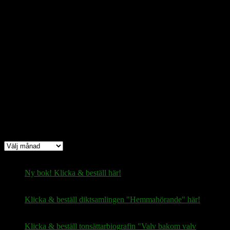
Bitcoin
(via blockkedjan):
bc1q08yaqy28w2ksqya56qvuen3thgaghfcfhmql4u
Bitcoin
(via Lightning-nätverket):
fertilekayak60@walletofsatoshi.com
Arkiv
Arkiv
Ny bok! Klicka & beställ här!
Klicka & beställ diktsamlingen "Hemmahörande" här!
Klicka & beställ tonsättarbiografin "Valv bakom valv