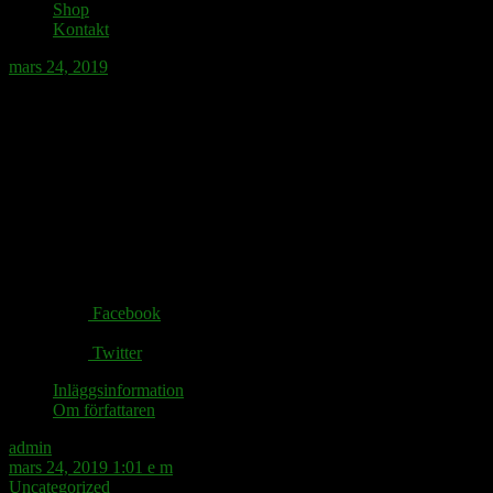
Shop
Kontakt
mars 24, 2019
Vid nyhetstorka kan
utrikeskorrespondenten ägna sig åt
kändisspotting.
Share via:
Facebook
Twitter
Inläggsinformation
Om författaren
admin
mars 24, 2019 1:01 e m
Uncategorized