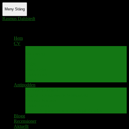
Meny
Stäng
Rasmus Dahlstedt
Actor - Writer - Singer - Podcaster
Hem
CV
Skrivande
Manus/regi
Audio
Video
Sångprogram
Teatermusik
Foton
Antipodden
Spektakelmakaren
Fredrik D Anderssons Minnesfond
Svenska Narrativ
Teater Rubato
PPK – Programmet som sänds på Kanalen
Blogg
Recensioner
Aktuellt