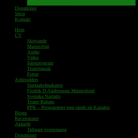
Tidigare evenemang
Donationer
Shop
Kontakt
Hem
CV
Skrivande
Manus/regi
Audio
Video
Sångprogram
Teatermusik
Foton
Antipodden
Spektakelmakaren
Fredrik D Anderssons Minnesfond
Svenska Narrativ
Teater Rubato
PPK – Programmet som sänds på Kanalen
Blogg
Recensioner
Aktuellt
Tidigare evenemang
Donationer