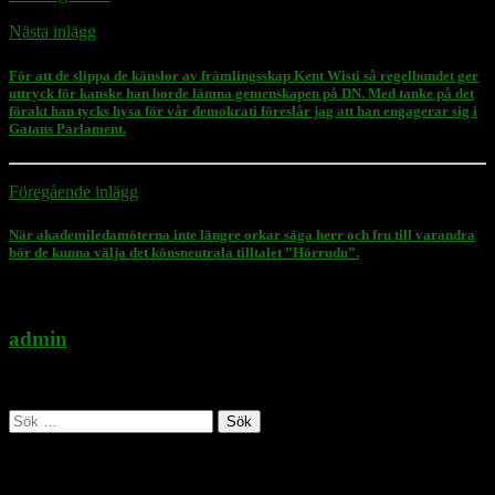
Nästa inlägg
För att de slippa de känslor av främlingsskap Kent Wisti så regelbundet ger
uttryck för kanske han borde lämna gemenskapen på DN. Med tanke på det
förakt han tycks hysa för vår demokrati föreslår jag att han engagerar sig i
Gatans Parlament.
Föregående inlägg
När akademiledamöterna inte längre orkar säga herr och fru till varandra
bör de kunna välja det könsneutrala tilltalet ”Hörrudu”.
admin
Administratör
Sök
efter:
Follow Rasmus on