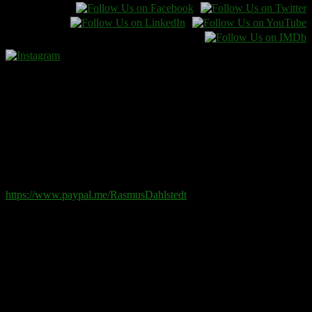
Donera
Det kostar inget att ta del av innehållet på sidan. En donation
ses som en gåva.
Swish
: 070-881 85 91
Paypal
: rd@rasmusdahlstedt.se
https://www.paypal.me/RasmusDahlstedt
Bank
: 5398-00 307 25 (SEB)
Från utlandet
:
IBAN
: SE2550000000053980030725
Bic
: ESSESESS