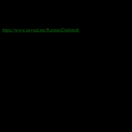
Swish
: 070-881 85 91
Paypal
: rd@rasmusdahlstedt.se
https://www.paypal.me/RasmusDahlstedt
Bank
: 5398-00 307 25 (SEB)
Från utlandet
:
IBAN
: SE2550000000053980030725
Bic
: ESSESESS
Bitcoin
(via blockkedjan):
bc1q08yaqy28w2ksqya56qvuen3thgaghfcfhmql4u
Bitcoin
(via Lightning-nätverket):
fertilekayak60@walletofsatoshi.com