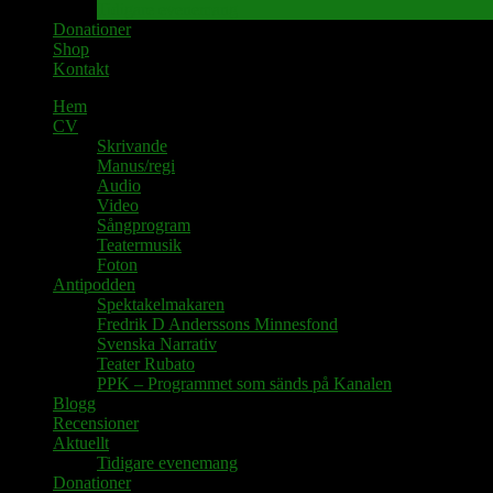
Tidigare evenemang
Donationer
Shop
Kontakt
Hem
CV
Skrivande
Manus/regi
Audio
Video
Sångprogram
Teatermusik
Foton
Antipodden
Spektakelmakaren
Fredrik D Anderssons Minnesfond
Svenska Narrativ
Teater Rubato
PPK – Programmet som sänds på Kanalen
Blogg
Recensioner
Aktuellt
Tidigare evenemang
Donationer