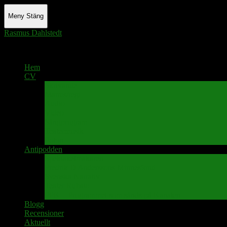
Meny
Stäng
Rasmus Dahlstedt
Actor - Writer - Singer - Podcaster
Hem
CV
Skrivande
Manus/regi
Audio
Video
Sångprogram
Teatermusik
Foton
Antipodden
Spektakelmakaren
Fredrik D Anderssons Minnesfond
Svenska Narrativ
Teater Rubato
PPK – Programmet som sänds på Kanalen
Blogg
Recensioner
Aktuellt