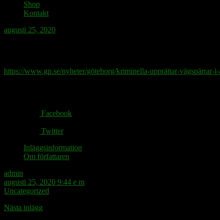
Shop
Kontakt
augusti 25, 2020
Vägspärrarna i Angered utgör bevis för de
https://www.gp.se/nyheter/göteborg/kriminella-upprättar-vägspärrar-
Share via:
Facebook
Twitter
Inläggsinformation
Om författaren
admin
augusti 25, 2020 9:44 e m
Uncategorized
Nästa inlägg