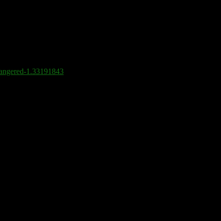
n lyckade avregleringen av tullmarknaden.
i-angered-1.33191843