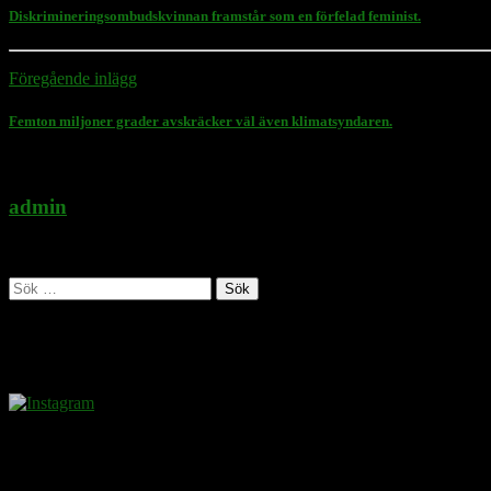
Diskrimineringsombudskvinnan framstår som en förfelad feminist.
Föregående inlägg
Femton miljoner grader avskräcker väl även klimatsyndaren.
admin
Administratör
Sök
efter:
Follow Rasmus on
Donera
Det kostar inget att ta del av innehållet på sidan. En donation ses som