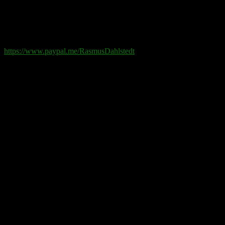
Swish
: 070-881 85 91
Paypal
: rd@rasmusdahlstedt.se
https://www.paypal.me/RasmusDahlstedt
Bank
: 5398-00 307 25 (SEB)
Från utlandet
:
IBAN
: SE2550000000053980030725
Bic
: ESSESESS
Bitcoin
(via blockkedjan):
bc1q08yaqy28w2ksqya56qvuen3thgaghfcfhmql4u
Bitcoin
(via Lightning-nätverket):
fertilekayak60@walletofsatoshi.com