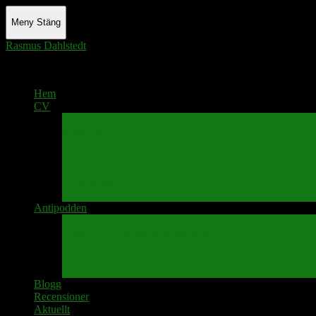
Meny
Stäng
Rasmus Dahlstedt
Actor - Writer - Singer - Podcaster
Hem
CV
Skrivande
Manus/regi
Audio
Video
Sångprogram
Teatermusik
Foton
Antipodden
Spektakelmakaren
Fredrik D Anderssons Minnesfond
Svenska Narrativ
Teater Rubato
PPK – Programmet som sänds på Kanalen
Blogg
Recensioner
Aktuellt