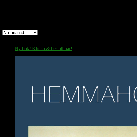
Arkiv
Arkiv
Ny bok! Klicka & beställ här!