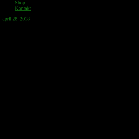
Shop
Kontakt
april 28, 2018
Upprinnelsen lär ha varit att någon i Aplad