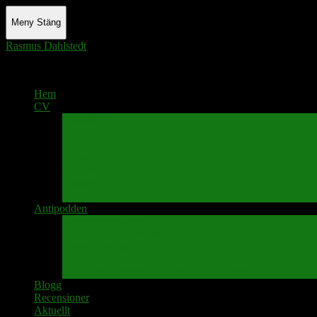
Meny
Stäng
Rasmus Dahlstedt
Actor - Writer - Singer - Podcaster
Hem
CV
Skrivande
Manus/regi
Audio
Video
Sångprogram
Teatermusik
Foton
Antipodden
Spektakelmakaren
Fredrik D Anderssons Minnesfond
Svenska Narrativ
Teater Rubato
PPK – Programmet som sänds på Kanalen
Blogg
Recensioner
Aktuellt