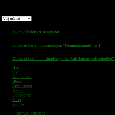
Arkiv
Arkiv
Ny bok! Klicka & beställ här!
Klicka & beställ diktsamlingen "Hemmahörande" här!
Klicka & beställ tonsättarbiografin "Valv bakom valv oändligt" 
Hem
CV
Antipodden
Blogg
Recensioner
Aktuellt
Donationer
Shop
Kontakt
© 2026
Rasmus Dahlstedt
. Alla rättigheter reserverade.