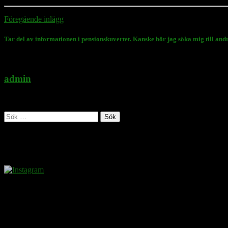
Föregående inlägg
Tar del av informationen i pensionskuvertet. Kanske bör jag söka mig till and
admin
Administratör
Sök
efter:
Follow Rasmus on
Donera
Det kostar inget att ta del av innehållet på sidan. En donation ses som
Swish
: 070-881 85 91