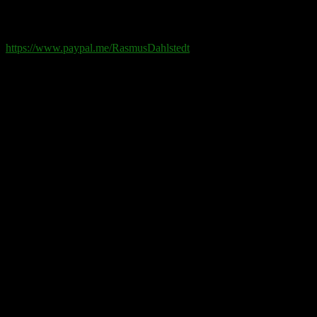
Paypal
: rd@rasmusdahlstedt.se
https://www.paypal.me/RasmusDahlstedt
Bank
: 5398-00 307 25 (SEB)
Från utlandet
:
IBAN
: SE2550000000053980030725
Bic
: ESSESESS
Bitcoin
(via blockkedjan):
bc1q08yaqy28w2ksqya56qvuen3thgaghfcfhmql4u
Bitcoin
(via Lightning-nätverket):
fertilekayak60@walletofsatoshi.com