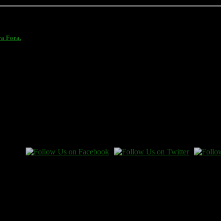
ra Fora.
 en gåva.