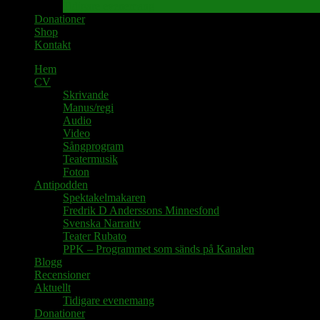
Tidigare evenemang
Donationer
Shop
Kontakt
Hem
CV
Skrivande
Manus/regi
Audio
Video
Sångprogram
Teatermusik
Foton
Antipodden
Spektakelmakaren
Fredrik D Anderssons Minnesfond
Svenska Narrativ
Teater Rubato
PPK – Programmet som sänds på Kanalen
Blogg
Recensioner
Aktuellt
Tidigare evenemang
Donationer