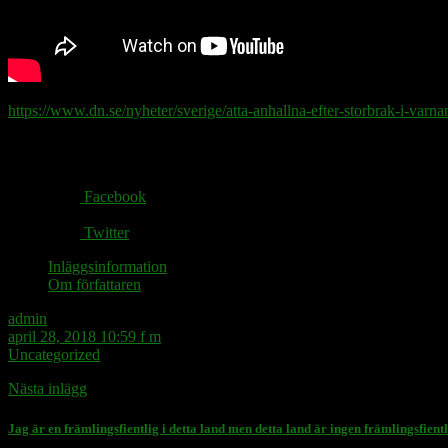
https://www.dn.se/nyheter/sverige/atta-anhallna-efter-storbrak-i-varn
Share via:
Facebook
Twitter
Inläggsinformation
Om författaren
admin
april 28, 2018 10:59 f m
Uncategorized
Nästa inlägg
Jag är en främlingsfientlig i detta land men detta land är ingen främlingsfientl