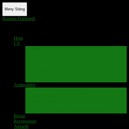
Meny
Stäng
Rasmus Dahlstedt
Actor - Writer - Singer - Podcaster
Hem
CV
Skrivande
Manus/regi
Audio
Video
Sångprogram
Teatermusik
Foton
Antipodden
Spektakelmakaren
Fredrik D Anderssons Minnesfond
Svenska Narrativ
Teater Rubato
PPK – Programmet som sänds på Kanalen
Blogg
Recensioner
Aktuellt