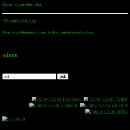
Åt var och en efter behå.
Föregående inlägg
Vi är någonting på spåren. Trots att signalement saknas.
admin
Administratör
Sök
efter:
Follow Rasmus on