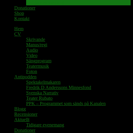
Tidigare evenemang
Donationer
Shop
Kontakt
Hem
CV
Skrivande
Manus/regi
Audio
Video
Sångprogram
Teatermusik
Foton
Antipodden
Spektakelmakaren
Fredrik D Anderssons Minnesfond
Svenska Narrativ
Teater Rubato
PPK – Programmet som sänds på Kanalen
Blogg
Recensioner
Aktuellt
Tidigare evenemang
Donationer