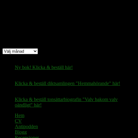
fertilekayak60@walletofsatoshi.com
Arkiv
Arkiv
Ny bok! Klicka & beställ här!
Klicka & beställ diktsamlingen "Hemmahörande" här!
Klicka & beställ tonsättarbiografin "Valv bakom valv
oändligt" här!
Hem
CV
Antipodden
Blogg
Recensioner