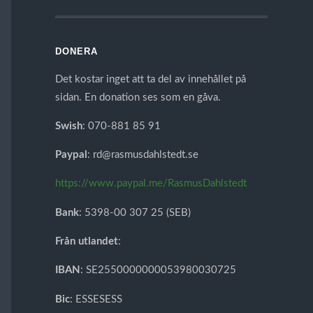
DONERA
Det kostar inget att ta del av innehållet på
sidan. En donation ses som en gåva.
Swish
: 070-881 85 91
Paypal
: rd@rasmusdahlstedt.se
https://www.paypal.me/RasmusDahlstedt
Bank
: 5398-00 307 25 (SEB)
Från utlandet
:
IBAN
: SE2550000000053980030725
Bic
: ESSESESS