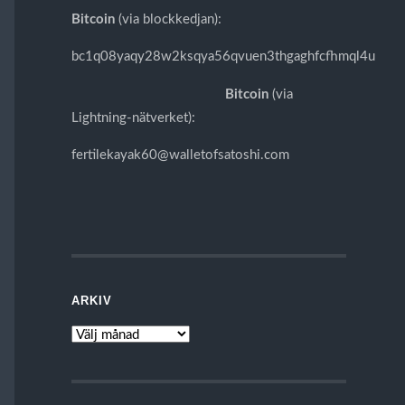
Bitcoin
(via blockkedjan):
bc1q08yaqy28w2ksqya56qvuen3thgaghfcfhmql4u
Bitcoin
(via
Lightning-nätverket):
fertilekayak60@walletofsatoshi.com
ARKIV
ARKIV