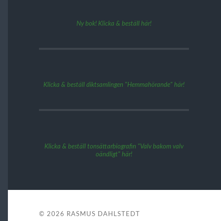
Ny bok! Klicka & beställ här!
Klicka & beställ diktsamlingen "Hemmahörande" här!
Klicka & beställ tonsättarbiografin "Valv bakom valv
oändligt" här!
© 2026
RASMUS DAHLSTEDT