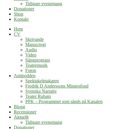
Tidigare evenemang
Donationer
Shop
Kontakt
Hem
CV
Skrivande
Manus/regi
Audio
Video
Sångprogram
Teatermusik
Foton
Antipodden
Spektakelmakaren
Fredrik D Anderssons Minnesfond
Svenska Narrativ
Teater Rubato
PPK – Programmet som sänds på Kanalen
Blogg
Recensioner
Aktuellt
Tidigare evenemang
Donationer