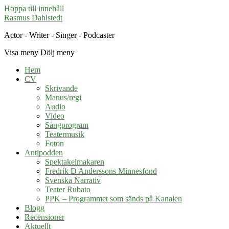
Hoppa till innehåll
Rasmus Dahlstedt
Actor - Writer - Singer - Podcaster
Visa meny
Dölj meny
Hem
CV
Skrivande
Manus/regi
Audio
Video
Sångprogram
Teatermusik
Foton
Antipodden
Spektakelmakaren
Fredrik D Anderssons Minnesfond
Svenska Narrativ
Teater Rubato
PPK – Programmet som sänds på Kanalen
Blogg
Recensioner
Aktuellt