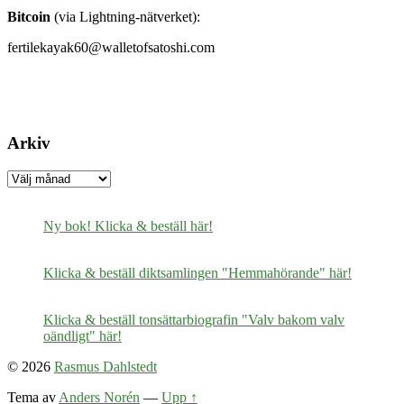
Bitcoin
(via Lightning-nätverket):
fertilekayak60@walletofsatoshi.com
Arkiv
Arkiv
Ny bok! Klicka & beställ här!
Klicka & beställ diktsamlingen "Hemmahörande" här!
Klicka & beställ tonsättarbiografin "Valv bakom valv
oändligt" här!
© 2026
Rasmus Dahlstedt
Tema av
Anders Norén
—
Upp ↑