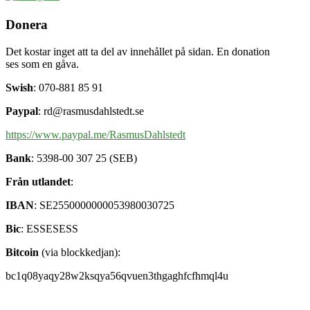
Donera
Det kostar inget att ta del av innehållet på sidan. En donation
ses som en gåva.
Swish
: 070-881 85 91
Paypal
: rd@rasmusdahlstedt.se
https://www.paypal.me/RasmusDahlstedt
Bank
: 5398-00 307 25 (SEB)
Från utlandet
:
IBAN
: SE2550000000053980030725
Bic
: ESSESESS
Bitcoin
(via blockkedjan):
bc1q08yaqy28w2ksqya56qvuen3thgaghfcfhmql4u