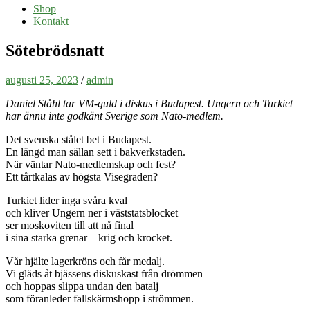
Shop
Kontakt
Sötebrödsnatt
augusti 25, 2023
/
admin
Daniel Ståhl tar VM-guld i diskus i Budapest. Ungern och Turkiet
har ännu inte godkänt Sverige som Nato-medlem.
Det svenska stålet bet i Budapest.
En längd man sällan sett i bakverkstaden.
När väntar Nato-medlemskap och fest?
Ett tårtkalas av högsta Visegraden?
Turkiet lider inga svåra kval
och kliver Ungern ner i väststatsblocket
ser moskoviten till att nå final
i sina starka grenar – krig och krocket.
Vår hjälte lagerkröns och får medalj.
Vi gläds åt bjässens diskuskast från drömmen
och hoppas slippa undan den batalj
som föranleder fallskärmshopp i strömmen.