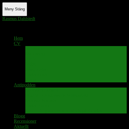
Meny
Stäng
Rasmus Dahlstedt
Actor - Writer - Singer - Podcaster
Hem
CV
Skrivande
Manus/regi
Audio
Video
Sångprogram
Teatermusik
Foton
Antipodden
Spektakelmakaren
Fredrik D Anderssons Minnesfond
Svenska Narrativ
Teater Rubato
PPK – Programmet som sänds på Kanalen
Blogg
Recensioner
Aktuellt