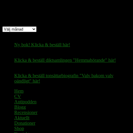
Arkiv
Arkiv
Ny bok! Klicka & beställ här!
Klicka & beställ diktsamlingen "Hemmahörande" här!
Klicka & beställ tonsättarbiografin "Valv bakom valv
oändligt" här!
Hem
CV
Antipodden
Blogg
Recensioner
Aktuellt
Donationer
Shop