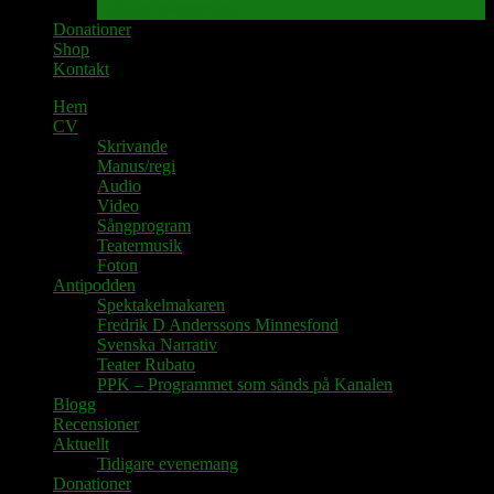
Tidigare evenemang
Donationer
Shop
Kontakt
Hem
CV
Skrivande
Manus/regi
Audio
Video
Sångprogram
Teatermusik
Foton
Antipodden
Spektakelmakaren
Fredrik D Anderssons Minnesfond
Svenska Narrativ
Teater Rubato
PPK – Programmet som sänds på Kanalen
Blogg
Recensioner
Aktuellt
Tidigare evenemang
Donationer