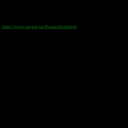
Swish
: 070-881 85 91
Paypal
: rd@rasmusdahlstedt.se
https://www.paypal.me/RasmusDahlstedt
Bank
: 5398-00 307 25 (SEB)
Från utlandet
:
IBAN
: SE2550000000053980030725
Bic
: ESSESESS
Bitcoin
(via blockkedjan):
bc1q08yaqy28w2ksqya56qvuen3thgaghfcfhmql4u
Bitcoin
(via Lightning-nätverket):
fertilekayak60@walletofsatoshi.com