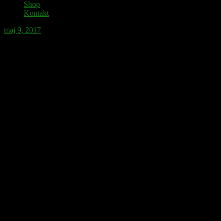
Shop
Kontakt
maj 9, 2017
Söders Hjältar, del 33 – På stranden.