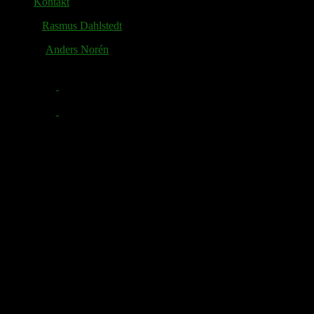
Kontakt
© 2026
Rasmus Dahlstedt
. Alla rättigheter reserverade.
Tema av
Anders Norén
.
Facebook
Twitter