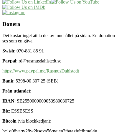
Donera
Det kostar inget att ta del av innehållet på sidan. En donation
ses som en gåva.
Swish
: 070-881 85 91
Paypal
: rd@rasmusdahlstedt.se
https://www.paypal.me/RasmusDahlstedt
Bank
: 5398-00 307 25 (SEB)
Från utlandet
:
IBAN
: SE2550000000053980030725
Bic
: ESSESESS
Bitcoin
(via blockkedjan):
bc1q08yaqy28w2ksqya56qvuen3thgaghfcfhmql4u