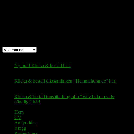
fertilekayak60@walletofsatoshi.com
Arkiv
Arkiv
Ny bok! Klicka & beställ här!
Klicka & beställ diktsamlingen "Hemmahörande" här!
Klicka & beställ tonsättarbiografin "Valv bakom valv
oändligt" här!
Hem
CV
Antipodden
Blogg
Recensioner