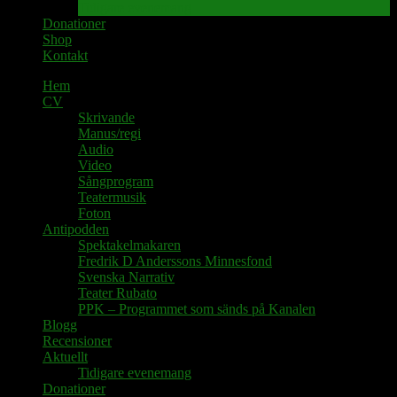
Tidigare evenemang
Donationer
Shop
Kontakt
Hem
CV
Skrivande
Manus/regi
Audio
Video
Sångprogram
Teatermusik
Foton
Antipodden
Spektakelmakaren
Fredrik D Anderssons Minnesfond
Svenska Narrativ
Teater Rubato
PPK – Programmet som sänds på Kanalen
Blogg
Recensioner
Aktuellt
Tidigare evenemang
Donationer