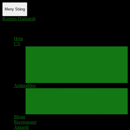
Meny
Stäng
Rasmus Dahlstedt
Actor - Writer - Singer - Podcaster
Hem
CV
Skrivande
Manus/regi
Audio
Video
Sångprogram
Teatermusik
Foton
Antipodden
Spektakelmakaren
Fredrik D Anderssons Minnesfond
Svenska Narrativ
Teater Rubato
PPK – Programmet som sänds på Kanalen
Blogg
Recensioner
Aktuellt