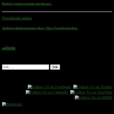
Batteri i naturen känns bortkastat.
Föregående inlägg
Andelen skalmansbolag ökar i Slow Food-branschen.
admin
Administratör
Sök
efter:
Follow Rasmus on