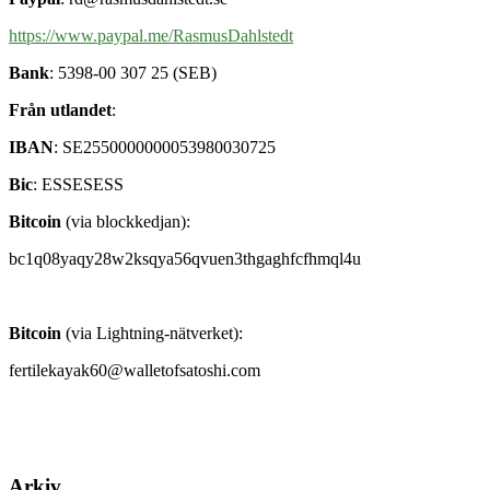
https://www.paypal.me/RasmusDahlstedt
Bank
: 5398-00 307 25 (SEB)
Från utlandet
:
IBAN
: SE2550000000053980030725
Bic
: ESSESESS
Bitcoin
(via blockkedjan):
bc1q08yaqy28w2ksqya56qvuen3thgaghfcfhmql4u
Bitcoin
(via Lightning-nätverket):
fertilekayak60@walletofsatoshi.com
Arkiv