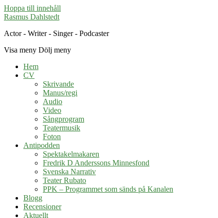
Hoppa till innehåll
Rasmus Dahlstedt
Actor - Writer - Singer - Podcaster
Visa meny
Dölj meny
Hem
CV
Skrivande
Manus/regi
Audio
Video
Sångprogram
Teatermusik
Foton
Antipodden
Spektakelmakaren
Fredrik D Anderssons Minnesfond
Svenska Narrativ
Teater Rubato
PPK – Programmet som sänds på Kanalen
Blogg
Recensioner
Aktuellt