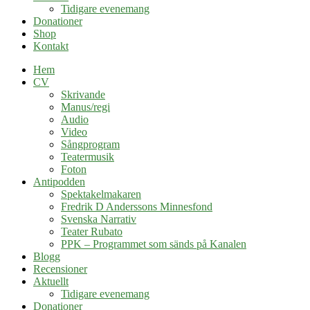
Tidigare evenemang
Donationer
Shop
Kontakt
Hem
CV
Skrivande
Manus/regi
Audio
Video
Sångprogram
Teatermusik
Foton
Antipodden
Spektakelmakaren
Fredrik D Anderssons Minnesfond
Svenska Narrativ
Teater Rubato
PPK – Programmet som sänds på Kanalen
Blogg
Recensioner
Aktuellt
Tidigare evenemang
Donationer