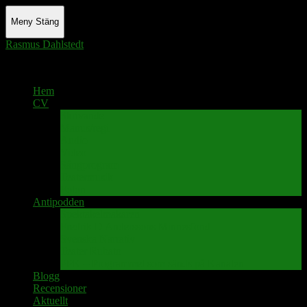
Meny
Stäng
Rasmus Dahlstedt
Actor - Writer - Singer - Podcaster
Hem
CV
Skrivande
Manus/regi
Audio
Video
Sångprogram
Teatermusik
Foton
Antipodden
Spektakelmakaren
Fredrik D Anderssons Minnesfond
Svenska Narrativ
Teater Rubato
PPK – Programmet som sänds på Kanalen
Blogg
Recensioner
Aktuellt