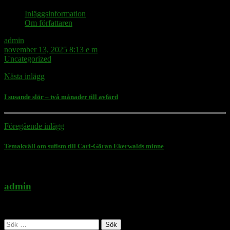
Inläggsinformation
Om författaren
admin
november 13, 2025 8:13 e m
Uncategorized
Nästa inlägg
I susande slör – två månader till avfärd
Föregående inlägg
Temakväll om sufism till Carl-Göran Ekerwalds minne
admin
Administratör
Sök