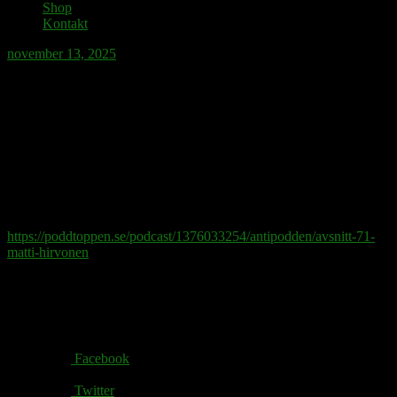
Shop
Kontakt
november 13, 2025
Schiff på Konserthuset
András Schiff spelar och dirigerar, med lätt hand, Bach, Brahms,
Mozart och Schumann.
Den som vill förstå mer av pianospel, romansinterpretation eller
András Schiffs storhet kan lyssna på min intervju med pianisten och
pianoprofessorn Matti Hirvonen.
https://poddtoppen.se/podcast/1376033254/antipodden/avsnitt-71-
matti-hirvonen
Share via:
Facebook
Twitter