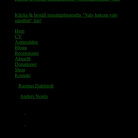
Klicka & beställ tonsättarbiografin "Valv bakom valv
oändligt" här!
Hem
CV
Antipodden
Blogg
Recensioner
Aktuellt
Donationer
Shop
Kontakt
© 2026
Rasmus Dahlstedt
. Alla rättigheter reserverade.
Tema av
Anders Norén
.
Facebook
Twitter