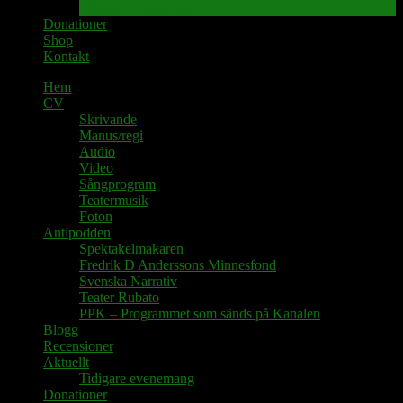
Tidigare evenemang
Donationer
Shop
Kontakt
Hem
CV
Skrivande
Manus/regi
Audio
Video
Sångprogram
Teatermusik
Foton
Antipodden
Spektakelmakaren
Fredrik D Anderssons Minnesfond
Svenska Narrativ
Teater Rubato
PPK – Programmet som sänds på Kanalen
Blogg
Recensioner
Aktuellt
Tidigare evenemang
Donationer