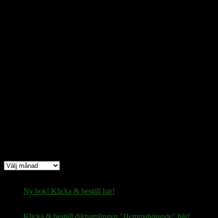
Bic
: ESSESESS
Bitcoin
(via blockkedjan):
bc1q08yaqy28w2ksqya56qvuen3thgaghfcfhmql4u
Bitcoin
(via Lightning-nätverket):
fertilekayak60@walletofsatoshi.com
Arkiv
Arkiv
Ny bok! Klicka & beställ här!
Klicka & beställ diktsamlingen "Hemmahörande" här!