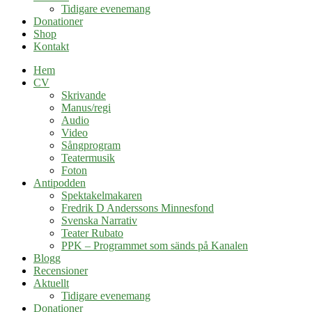
Tidigare evenemang
Donationer
Shop
Kontakt
Hem
CV
Skrivande
Manus/regi
Audio
Video
Sångprogram
Teatermusik
Foton
Antipodden
Spektakelmakaren
Fredrik D Anderssons Minnesfond
Svenska Narrativ
Teater Rubato
PPK – Programmet som sänds på Kanalen
Blogg
Recensioner
Aktuellt
Tidigare evenemang
Donationer