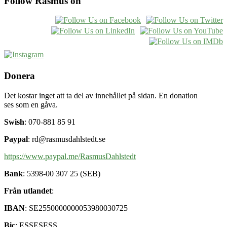
Follow Rasmus on
Donera
Det kostar inget att ta del av innehållet på sidan. En donation
ses som en gåva.
Swish
: 070-881 85 91
Paypal
: rd@rasmusdahlstedt.se
https://www.paypal.me/RasmusDahlstedt
Bank
: 5398-00 307 25 (SEB)
Från utlandet
:
IBAN
: SE2550000000053980030725
Bic
: ESSESESS