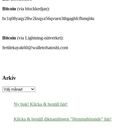
Bitcoin
(via blockkedjan):
bc1q08yaqy28w2ksqya56qvuen3thgaghfcfhmql4u
Bitcoin
(via Lightning-nätverket):
fertilekayak60@walletofsatoshi.com
Arkiv
Arkiv
Ny bok! Klicka & beställ här!
Klicka & beställ diktsamlingen "Hemmahörande" här!