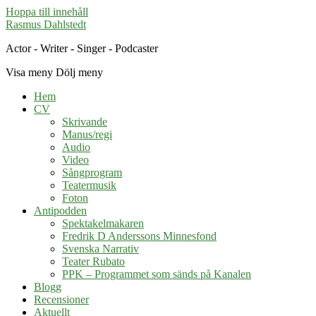
Hoppa till innehåll
Rasmus Dahlstedt
Actor - Writer - Singer - Podcaster
Visa meny
Dölj meny
Hem
CV
Skrivande
Manus/regi
Audio
Video
Sångprogram
Teatermusik
Foton
Antipodden
Spektakelmakaren
Fredrik D Anderssons Minnesfond
Svenska Narrativ
Teater Rubato
PPK – Programmet som sänds på Kanalen
Blogg
Recensioner
Aktuellt