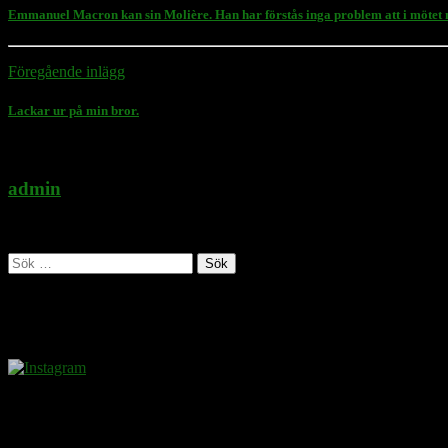
Emmanuel Macron kan sin Molière. Han har förstås inga problem att i mötet me
Föregående inlägg
Lackar ur på min bror.
admin
Administratör
Sök
efter:
Follow Rasmus on
Donera
Det kostar inget att ta del av innehållet på sidan. En donation ses som