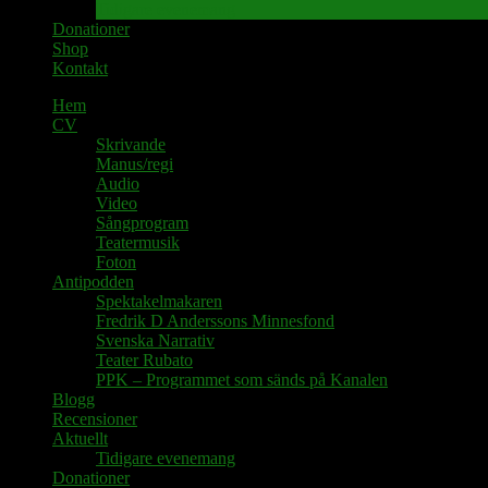
Tidigare evenemang
Donationer
Shop
Kontakt
Hem
CV
Skrivande
Manus/regi
Audio
Video
Sångprogram
Teatermusik
Foton
Antipodden
Spektakelmakaren
Fredrik D Anderssons Minnesfond
Svenska Narrativ
Teater Rubato
PPK – Programmet som sänds på Kanalen
Blogg
Recensioner
Aktuellt
Tidigare evenemang
Donationer