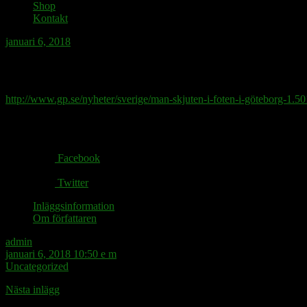
Shop
Kontakt
januari 6, 2018
Risk att man skjuter sig själv i foten?
http://www.gp.se/nyheter/sverige/man-skjuten-i-foten-i-göteborg-1.5
Share via:
Facebook
Twitter
Inläggsinformation
Om författaren
admin
januari 6, 2018 10:50 e m
Uncategorized
Nästa inlägg