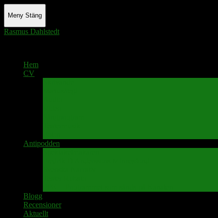
Meny
Stäng
Rasmus Dahlstedt
Actor - Writer - Singer - Podcaster
Hem
CV
Skrivande
Manus/regi
Audio
Video
Sångprogram
Teatermusik
Foton
Antipodden
Spektakelmakaren
Fredrik D Anderssons Minnesfond
Svenska Narrativ
Teater Rubato
PPK – Programmet som sänds på Kanalen
Blogg
Recensioner
Aktuellt