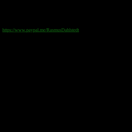
Swish
: 070-881 85 91
Paypal
: rd@rasmusdahlstedt.se
https://www.paypal.me/RasmusDahlstedt
Bank
: 5398-00 307 25 (SEB)
Från utlandet
:
IBAN
: SE2550000000053980030725
Bic
: ESSESESS
Bitcoin
(via blockkedjan):
bc1q08yaqy28w2ksqya56qvuen3thgaghfcfhmql4u
Bitcoin
(via Lightning-nätverket):
fertilekayak60@walletofsatoshi.com