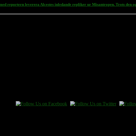
d reportern leverera Alcestes inledande repliker ur Misantropen. Trots den ogy
 en gåva.