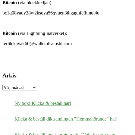
Bitcoin
(via blockkedjan):
bc1q08yaqy28w2ksqya56qvuen3thgaghfcfhmql4u
Bitcoin
(via Lightning-nätverket):
fertilekayak60@walletofsatoshi.com
Arkiv
Arkiv
Ny bok! Klicka & beställ här!
Klicka & beställ diktsamlingen "Hemmahörande" här!
Klicka & beställ tonsättarbiografin "Valv bakom valv