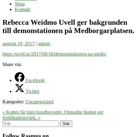
Shop
Kontakt
Rebecca Weidmo Uvell ger bakgrunden
till demonstationen på Medborgarplatsen.
augusti 19, 2017
/
admin
https://uvell.se/2017/08/18/demonstrationen-pa-medis/
Share via:
Facebook
Twitter
Kategorier:
Uncategorized
« Katten får bära hundhuvudet.
Ointaglig fästing ger
fortifikationsvärk. »
Sök
efter:
Follow Rasmus on