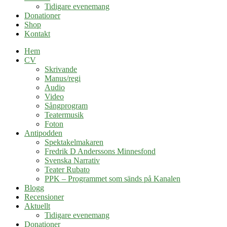
Tidigare evenemang
Donationer
Shop
Kontakt
Hem
CV
Skrivande
Manus/regi
Audio
Video
Sångprogram
Teatermusik
Foton
Antipodden
Spektakelmakaren
Fredrik D Anderssons Minnesfond
Svenska Narrativ
Teater Rubato
PPK – Programmet som sänds på Kanalen
Blogg
Recensioner
Aktuellt
Tidigare evenemang
Donationer