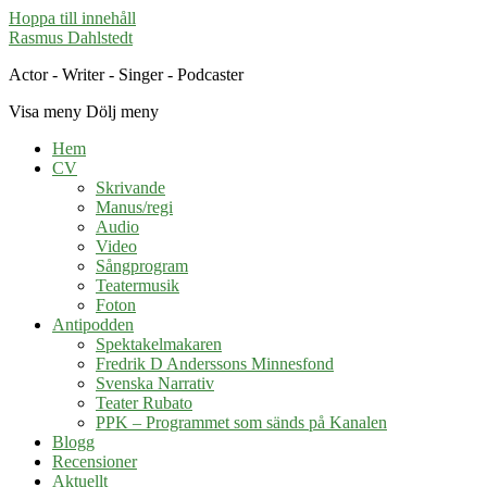
Hoppa till innehåll
Rasmus Dahlstedt
Actor - Writer - Singer - Podcaster
Visa meny
Dölj meny
Hem
CV
Skrivande
Manus/regi
Audio
Video
Sångprogram
Teatermusik
Foton
Antipodden
Spektakelmakaren
Fredrik D Anderssons Minnesfond
Svenska Narrativ
Teater Rubato
PPK – Programmet som sänds på Kanalen
Blogg
Recensioner
Aktuellt