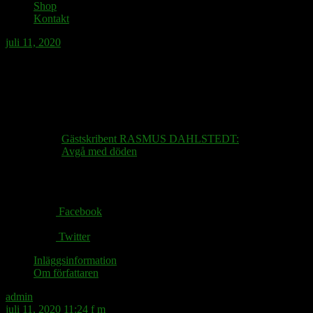
Shop
Kontakt
juli 11, 2020
Philippe Monguillot är död. Skriver idag
på Det Goda Samhället om vår
ödesgemenskap.
Gästskribent RASMUS DAHLSTEDT:
Avgå med döden
Share via:
Facebook
Twitter
Inläggsinformation
Om författaren
admin
juli 11, 2020 11:24 f m