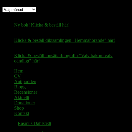
Arkiv
Ny bok! Klicka & beställ här!
Klicka & beställ diktsamlingen "Hemmahörande" här!
Klicka & beställ tonsättarbiografin "Valv bakom valv
oändligt" här!
Hem
CV
Antipodden
Blogg
Recensioner
Aktuellt
Donationer
Shop
Kontakt
© 2026
Rasmus Dahlstedt
. Alla rättigheter reserverade.