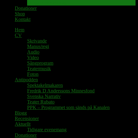
Tidigare evenemang
Donationer
Shop
Kontakt
Hem
CV
Skrivande
Manus/regi
Audio
Video
Sångprogram
Teatermusik
Foton
Antipodden
Spektakelmakaren
Fredrik D Anderssons Minnesfond
Svenska Narrativ
Teater Rubato
PPK – Programmet som sänds på Kanalen
Blogg
Recensioner
Aktuellt
Tidigare evenemang
Donationer