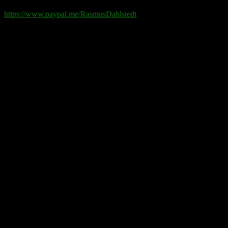
https://www.paypal.me/RasmusDahlstedt
Bank
: 5398-00 307 25 (SEB)
Från utlandet
:
IBAN
: SE2550000000053980030725
Bic
: ESSESESS
Bitcoin
(via blockkedjan):
bc1q08yaqy28w2ksqya56qvuen3thgaghfcfhmql4u
Bitcoin
(via Lightning-nätverket):
fertilekayak60@walletofsatoshi.com
Arkiv