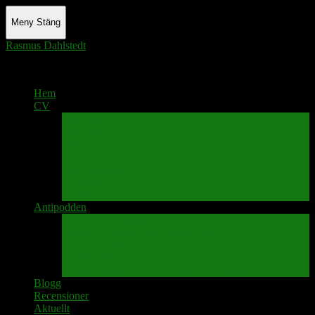
Meny
Stäng
Rasmus Dahlstedt
Actor - Writer - Singer - Podcaster
Hem
CV
Skrivande
Manus/regi
Audio
Video
Sångprogram
Teatermusik
Foton
Antipodden
Spektakelmakaren
Fredrik D Anderssons Minnesfond
Svenska Narrativ
Teater Rubato
PPK – Programmet som sänds på Kanalen
Blogg
Recensioner
Aktuellt