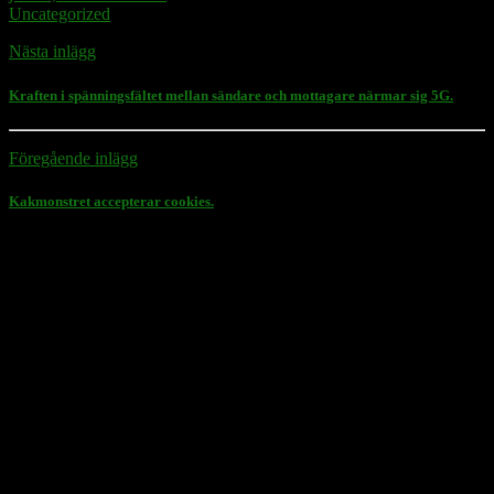
Uncategorized
Nästa inlägg
Kraften i spänningsfältet mellan sändare och mottagare närmar sig 5G.
Föregående inlägg
Kakmonstret accepterar cookies.