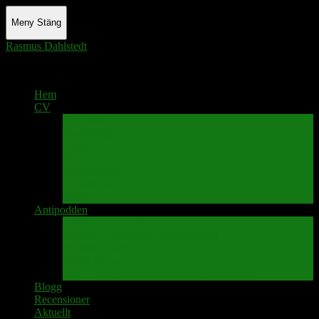
Meny
Stäng
Rasmus Dahlstedt
Actor - Writer - Singer - Podcaster
Hem
CV
Skrivande
Manus/regi
Audio
Video
Sångprogram
Teatermusik
Foton
Antipodden
Spektakelmakaren
Fredrik D Anderssons Minnesfond
Svenska Narrativ
Teater Rubato
PPK – Programmet som sänds på Kanalen
Blogg
Recensioner
Aktuellt