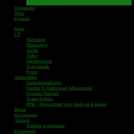
Tidigare evenemang
Donationer
Shop
Kontakt
Hem
CV
Skrivande
Manus/regi
Audio
Video
Sångprogram
Teatermusik
Foton
Antipodden
Spektakelmakaren
Fredrik D Anderssons Minnesfond
Svenska Narrativ
Teater Rubato
PPK – Programmet som sänds på Kanalen
Blogg
Recensioner
Aktuellt
Tidigare evenemang
Donationer