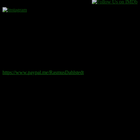
Donera
Det kostar inget att ta del av innehållet på sidan. En donation
ses som en gåva.
Swish
: 070-881 85 91
Paypal
: rd@rasmusdahlstedt.se
https://www.paypal.me/RasmusDahlstedt
Bank
: 5398-00 307 25 (SEB)
Från utlandet
:
IBAN
: SE2550000000053980030725
Bic
: ESSESESS
Bitcoin
(via blockkedjan):
bc1q08yaqy28w2ksqya56qvuen3thgaghfcfhmql4u