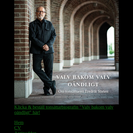
Klicka & beställ tonsättarbiografin "Valv bakom valv
oändligt" här!
Hem
CV