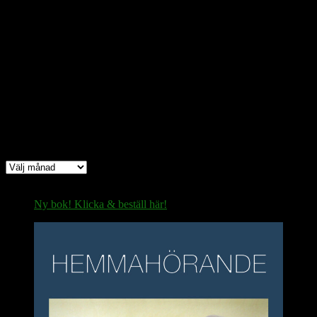
Bitcoin
(via Lightning-nätverket):
fertilekayak60@walletofsatoshi.com
Arkiv
Arkiv
Ny bok! Klicka & beställ här!