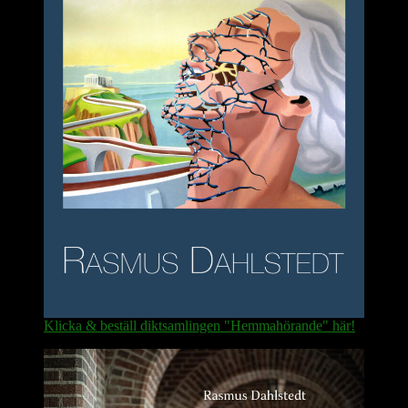
Klicka & beställ diktsamlingen "Hemmahörande" här!