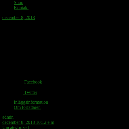
Shop
Kontakt
december 8, 2018
På lördagskvällen glömmer de gula
västarnas bärare vardagens bekymmer
och börjar dansa i neon.
Share via:
Facebook
Twitter
Inläggsinformation
Om författaren
admin
december 8, 2018 10:12 e m
Uncategorized