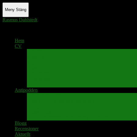
Meny
Stäng
Rasmus Dahlstedt
Actor - Writer - Singer - Podcaster
Hem
CV
Skrivande
Manus/regi
Audio
Video
Sångprogram
Teatermusik
Foton
Antipodden
Spektakelmakaren
Fredrik D Anderssons Minnesfond
Svenska Narrativ
Teater Rubato
PPK – Programmet som sänds på Kanalen
Blogg
Recensioner
Aktuellt