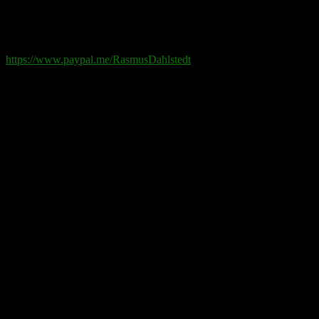
Swish
: 070-881 85 91
Paypal
: rd@rasmusdahlstedt.se
https://www.paypal.me/RasmusDahlstedt
Bank
: 5398-00 307 25 (SEB)
Från utlandet
:
IBAN
: SE2550000000053980030725
Bic
: ESSESESS
Bitcoin
(via blockkedjan):
bc1q08yaqy28w2ksqya56qvuen3thgaghfcfhmql4u
Bitcoin
(via Lightning-nätverket):
fertilekayak60@walletofsatoshi.com