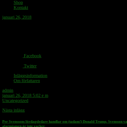
Shop
Kontakt
januari 26, 2018
Om man önskar hyra en geting i London, är 
Share via:
Facebook
Twitter
Inläggsinformation
Om författaren
admin
januari 26, 2018 5:02 e m
Uncategorized
Nästa inlägg
Per Svenssons lördagsledare handlar om (tadam!) Donald Trump. Svensson varna
alarmismen är inte vacker.