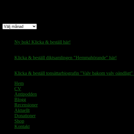
Arkiv
Arkiv
Ny bok! Klicka & beställ här!
Klicka & beställ diktsamlingen "Hemmahörande" här!
Klicka & beställ tonsättarbiografin "Valv bakom valv oändligt" 
Hem
CV
Antipodden
Blogg
Recensioner
Aktuellt
Donationer
Shop
Kontakt