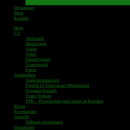
Tidigare evenemang
Donationer
Shop
Kontakt
Hem
CV
Skrivande
Manus/regi
Audio
Video
Sångprogram
Teatermusik
Foton
Antipodden
Spektakelmakaren
Fredrik D Anderssons Minnesfond
Svenska Narrativ
Teater Rubato
PPK – Programmet som sänds på Kanalen
Blogg
Recensioner
Aktuellt
Tidigare evenemang
Donationer