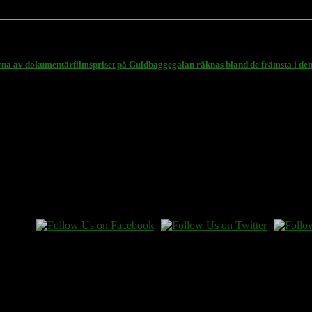
narna av dokumentärfilmspriset på Guldbaggegalan räknas bland de främsta i d
 en gåva.