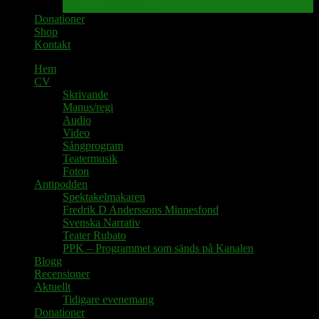
Tidigare evenemang
Donationer
Shop
Kontakt
Hem
CV
Skrivande
Manus/regi
Audio
Video
Sångprogram
Teatermusik
Foton
Antipodden
Spektakelmakaren
Fredrik D Anderssons Minnesfond
Svenska Narrativ
Teater Rubato
PPK – Programmet som sänds på Kanalen
Blogg
Recensioner
Aktuellt
Tidigare evenemang
Donationer