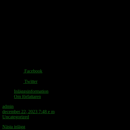
i jordelivets solnedgång.
Ett sant mysterium.
En brandvägg stoppar Jesus Krist.
Forcerar han en dörr?
Jag firar jul som realist
i påsk om inte förr.
Share via:
Facebook
Twitter
Inläggsinformation
Om författaren
admin
december 22, 2023 7:48 e m
Uncategorized
Nästa inlägg