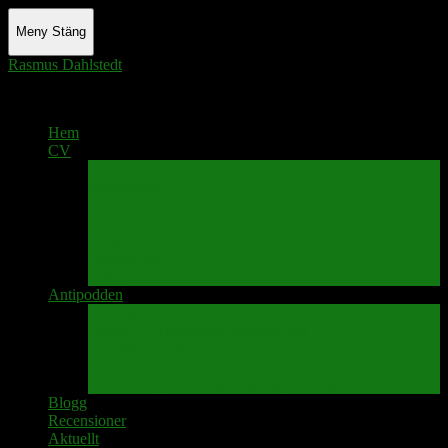
Meny
Stäng
Rasmus Dahlstedt
Actor - Writer - Singer - Podcaster
Hem
CV
Skrivande
Manus/regi
Audio
Video
Sångprogram
Teatermusik
Foton
Antipodden
Spektakelmakaren
Fredrik D Anderssons Minnesfond
Svenska Narrativ
Teater Rubato
PPK – Programmet som sänds på Kanalen
Blogg
Recensioner
Aktuellt