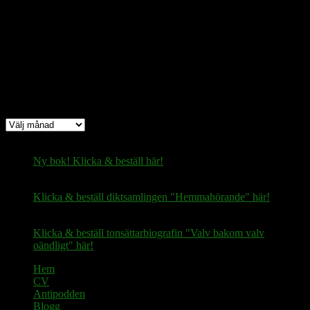
fertilekayak60@walletofsatoshi.com
Arkiv
Arkiv
Ny bok! Klicka & beställ här!
Klicka & beställ diktsamlingen "Hemmahörande" här!
Klicka & beställ tonsättarbiografin "Valv bakom valv
oändligt" här!
Hem
CV
Antipodden
Blogg