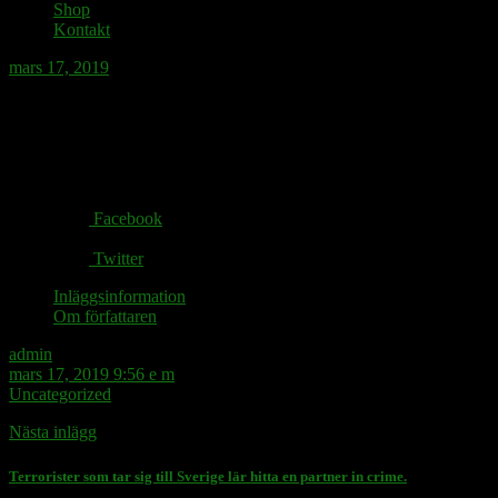
Shop
Kontakt
mars 17, 2019
När inträder memepausen?
Share via:
Facebook
Twitter
Inläggsinformation
Om författaren
admin
mars 17, 2019 9:56 e m
Uncategorized
Nästa inlägg
Terrorister som tar sig till Sverige lär hitta en partner in crime.