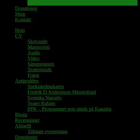
Tidigare evenemang
Donationer
Shop
Kontakt
Hem
CV
Skrivande
Manus/regi
Audio
Video
Sångprogram
Teatermusik
Foton
Antipodden
Spektakelmakaren
Fredrik D Anderssons Minnesfond
Svenska Narrativ
Teater Rubato
PPK – Programmet som sänds på Kanalen
Blogg
Recensioner
Aktuellt
Tidigare evenemang
Donationer