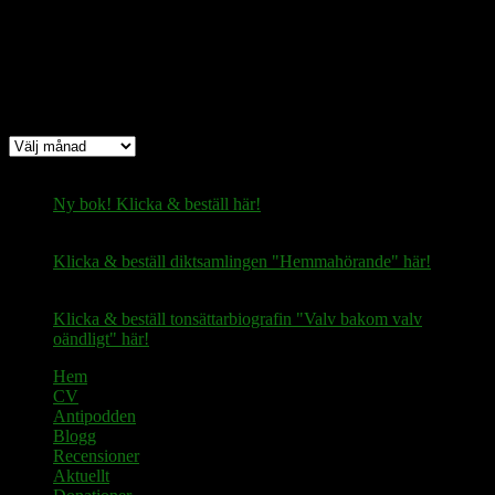
Arkiv
Arkiv
Ny bok! Klicka & beställ här!
Klicka & beställ diktsamlingen "Hemmahörande" här!
Klicka & beställ tonsättarbiografin "Valv bakom valv
oändligt" här!
Hem
CV
Antipodden
Blogg
Recensioner
Aktuellt