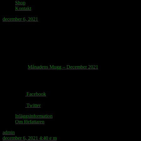
Shop
Kontakt
december 6, 2021
Månadens mugg – December 2021.
Välkommen till vinterwebshopen.
Månadens Mugg – December 2021
Share via:
Facebook
Twitter
Inläggsinformation
Om författaren
admin
december 6, 2021 4:40 e m