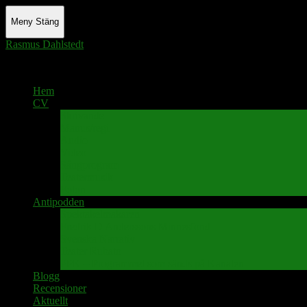
Meny
Stäng
Rasmus Dahlstedt
Actor - Writer - Singer - Podcaster
Hem
CV
Skrivande
Manus/regi
Audio
Video
Sångprogram
Teatermusik
Foton
Antipodden
Spektakelmakaren
Fredrik D Anderssons Minnesfond
Svenska Narrativ
Teater Rubato
PPK – Programmet som sänds på Kanalen
Blogg
Recensioner
Aktuellt