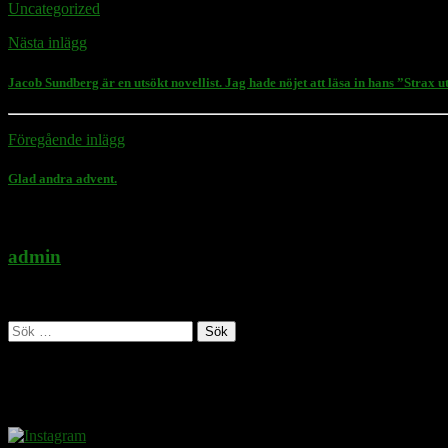
Uncategorized
Nästa inlägg
Jacob Sundberg är en utsökt novellist. Jag hade nöjet att läsa in hans ”Strax 
Föregående inlägg
Glad andra advent.
admin
Administratör
Sök
efter:
Follow Rasmus on