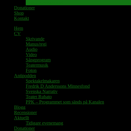
Tidigare evenemang
Donationer
Shop
Kontakt
Hem
CV
Skrivande
Manus/regi
Audio
Video
Sångprogram
Teatermusik
Foton
Antipodden
Spektakelmakaren
Fredrik D Anderssons Minnesfond
Svenska Narrativ
Teater Rubato
PPK – Programmet som sänds på Kanalen
Blogg
Recensioner
Aktuellt
Tidigare evenemang
Donationer