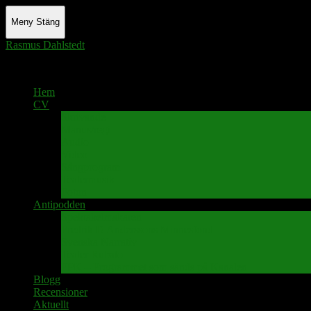
Meny
Stäng
Rasmus Dahlstedt
Actor - Writer - Singer - Podcaster
Hem
CV
Skrivande
Manus/regi
Audio
Video
Sångprogram
Teatermusik
Foton
Antipodden
Spektakelmakaren
Fredrik D Anderssons Minnesfond
Svenska Narrativ
Teater Rubato
PPK – Programmet som sänds på Kanalen
Blogg
Recensioner
Aktuellt