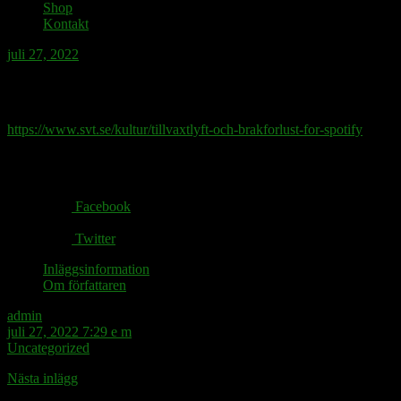
Shop
Kontakt
juli 27, 2022
Köp saliv på spotmarknaden!
https://www.svt.se/kultur/tillvaxtlyft-och-brakforlust-for-spotify
Share via:
Facebook
Twitter
Inläggsinformation
Om författaren
admin
juli 27, 2022 7:29 e m
Uncategorized
Nästa inlägg