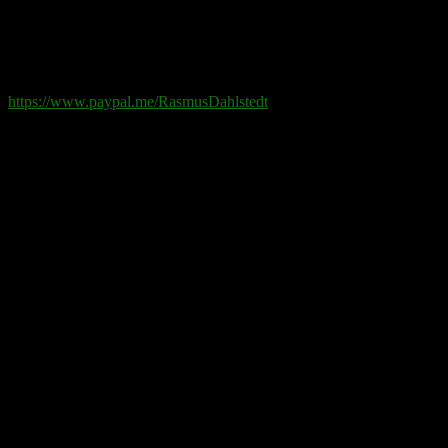
Swish
: 070-881 85 91
Paypal
: rd@rasmusdahlstedt.se
https://www.paypal.me/RasmusDahlstedt
Bank
: 5398-00 307 25 (SEB)
Från utlandet
:
IBAN
: SE2550000000053980030725
Bic
: ESSESESS
Bitcoin
(via blockkedjan):
bc1q08yaqy28w2ksqya56qvuen3thgaghfcfhmql4u
Bitcoin
(via Lightning-nätverket):
fertilekayak60@walletofsatoshi.com