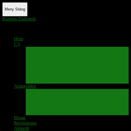
Meny
Stäng
Rasmus Dahlstedt
Actor - Writer - Singer - Podcaster
Hem
CV
Skrivande
Manus/regi
Audio
Video
Sångprogram
Teatermusik
Foton
Antipodden
Spektakelmakaren
Fredrik D Anderssons Minnesfond
Svenska Narrativ
Teater Rubato
PPK – Programmet som sänds på Kanalen
Blogg
Recensioner
Aktuellt