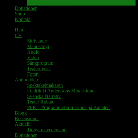
Tidigare evenemang
Donationer
Shop
Kontakt
Hem
CV
Skrivande
Manus/regi
Audio
Video
Sångprogram
Teatermusik
Foton
Antipodden
Spektakelmakaren
Fredrik D Anderssons Minnesfond
Svenska Narrativ
Teater Rubato
PPK – Programmet som sänds på Kanalen
Blogg
Recensioner
Aktuellt
Tidigare evenemang
Donationer