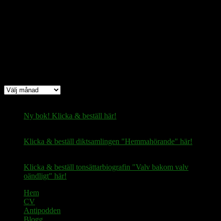
Bitcoin
(via Lightning-nätverket):
fertilekayak60@walletofsatoshi.com
Arkiv
Arkiv
Ny bok! Klicka & beställ här!
Klicka & beställ diktsamlingen "Hemmahörande" här!
Klicka & beställ tonsättarbiografin "Valv bakom valv
oändligt" här!
Hem
CV
Antipodden
Blogg