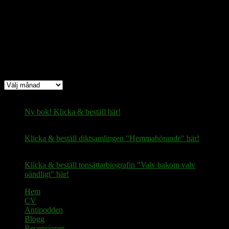
fertilekayak60@walletofsatoshi.com
Arkiv
Arkiv
Ny bok! Klicka & beställ här!
Klicka & beställ diktsamlingen "Hemmahörande" här!
Klicka & beställ tonsättarbiografin "Valv bakom valv
oändligt" här!
Hem
CV
Antipodden
Blogg
Recensioner