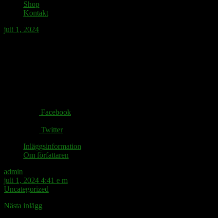
Shop
Kontakt
juli 1, 2024
Kaptenen stjäl Commediashowen.
Share via:
Facebook
Twitter
Inläggsinformation
Om författaren
admin
juli 1, 2024 4:41 e m
Uncategorized
Nästa inlägg