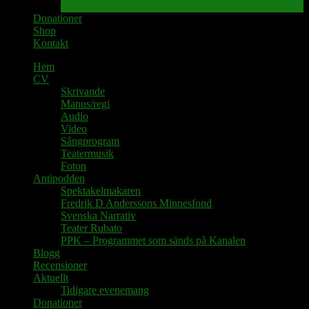
Tidigare evenemang
Donationer
Shop
Kontakt
Hem
CV
Skrivande
Manus/regi
Audio
Video
Sångprogram
Teatermusik
Foton
Antipodden
Spektakelmakaren
Fredrik D Anderssons Minnesfond
Svenska Narrativ
Teater Rubato
PPK – Programmet som sänds på Kanalen
Blogg
Recensioner
Aktuellt
Tidigare evenemang
Donationer