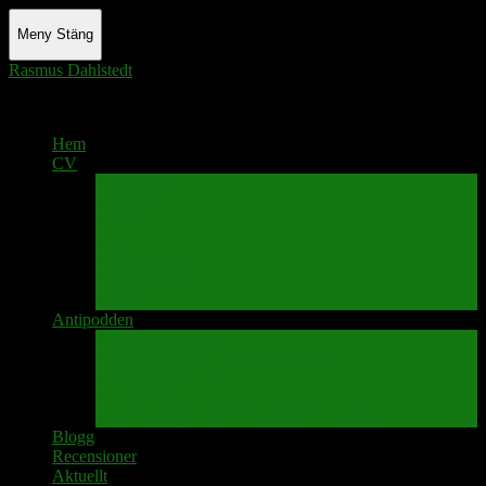
Meny
Stäng
Rasmus Dahlstedt
Actor - Writer - Singer - Podcaster
Hem
CV
Skrivande
Manus/regi
Audio
Video
Sångprogram
Teatermusik
Foton
Antipodden
Spektakelmakaren
Fredrik D Anderssons Minnesfond
Svenska Narrativ
Teater Rubato
PPK – Programmet som sänds på Kanalen
Blogg
Recensioner
Aktuellt