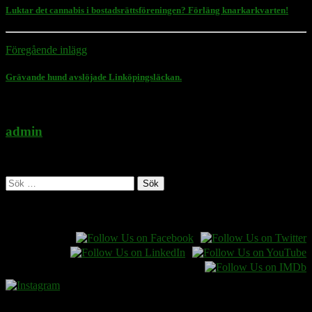
Luktar det cannabis i bostadsrättsföreningen? Förläng knarkarkvarten!
Föregående inlägg
Grävande hund avslöjade Linköpingsläckan.
admin
Administratör
Sök
efter:
Follow Rasmus on