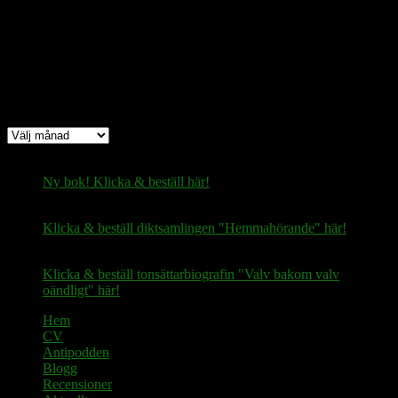
fertilekayak60@walletofsatoshi.com
Arkiv
Arkiv
Ny bok! Klicka & beställ här!
Klicka & beställ diktsamlingen "Hemmahörande" här!
Klicka & beställ tonsättarbiografin "Valv bakom valv
oändligt" här!
Hem
CV
Antipodden
Blogg
Recensioner