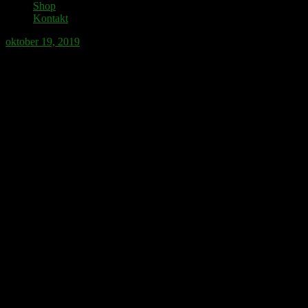
Shop
Kontakt
oktober 19, 2019
Journalisten som i Edmonton
konfronterar Greta Thunberg och hennes
bbc-team visar sig vara en kanadick.