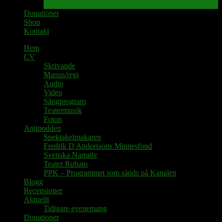
Tidigare evenemang
Donationer
Shop
Kontakt
Hem
CV
Skrivande
Manus/regi
Audio
Video
Sångprogram
Teatermusik
Foton
Antipodden
Spektakelmakaren
Fredrik D Anderssons Minnesfond
Svenska Narrativ
Teater Rubato
PPK – Programmet som sänds på Kanalen
Blogg
Recensioner
Aktuellt
Tidigare evenemang
Donationer