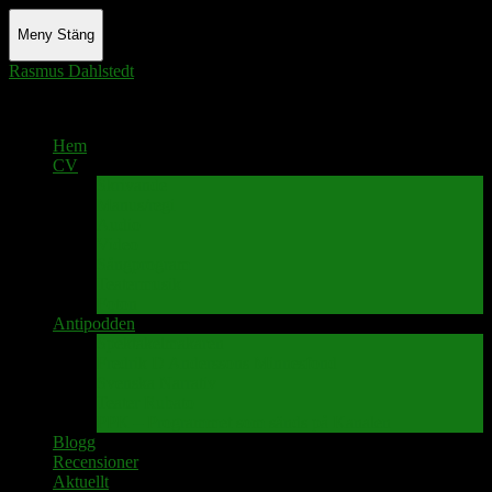
Meny
Stäng
Rasmus Dahlstedt
Actor - Writer - Singer - Podcaster
Hem
CV
Skrivande
Manus/regi
Audio
Video
Sångprogram
Teatermusik
Foton
Antipodden
Spektakelmakaren
Fredrik D Anderssons Minnesfond
Svenska Narrativ
Teater Rubato
PPK – Programmet som sänds på Kanalen
Blogg
Recensioner
Aktuellt