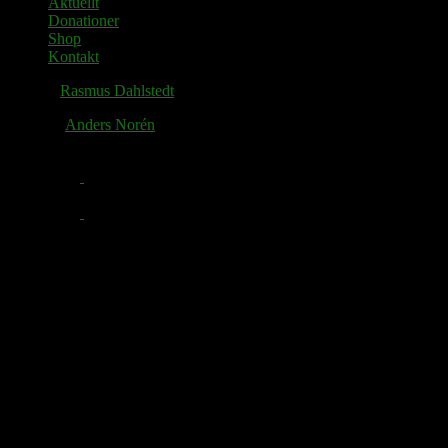
Aktuellt
Donationer
Shop
Kontakt
© 2026
Rasmus Dahlstedt
. Alla rättigheter reserverade.
Tema av
Anders Norén
.
Facebook
Twitter