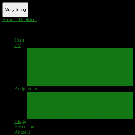
Meny
Stäng
Rasmus Dahlstedt
Actor - Writer - Singer - Podcaster
Hem
CV
Skrivande
Manus/regi
Audio
Video
Sångprogram
Teatermusik
Foton
Antipodden
Spektakelmakaren
Fredrik D Anderssons Minnesfond
Svenska Narrativ
Teater Rubato
PPK – Programmet som sänds på Kanalen
Blogg
Recensioner
Aktuellt