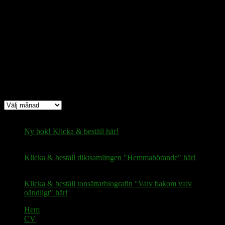
Bitcoin
(via Lightning-nätverket):
fertilekayak60@walletofsatoshi.com
Arkiv
Arkiv
Ny bok! Klicka & beställ här!
Klicka & beställ diktsamlingen "Hemmahörande" här!
Klicka & beställ tonsättarbiografin "Valv bakom valv
oändligt" här!
Hem
CV