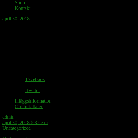
Shop
Kontakt
april 30, 2018
Ingen morgontidning, tack. Men gärna
postsanningen!
Share via:
Facebook
Twitter
Inläggsinformation
Om författaren
admin
april 30, 2018 6:32 e m
Uncategorized