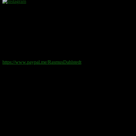
Donera
Det kostar inget att ta del av innehållet på sidan. En donation
ses som en gåva.
Swish
: 070-881 85 91
Paypal
: rd@rasmusdahlstedt.se
https://www.paypal.me/RasmusDahlstedt
Bank
: 5398-00 307 25 (SEB)
Från utlandet
:
IBAN
: SE2550000000053980030725
Bic
: ESSESESS
Bitcoin
(via blockkedjan):
bc1q08yaqy28w2ksqya56qvuen3thgaghfcfhmql4u