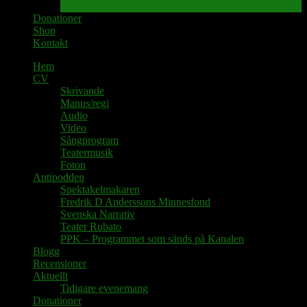
Tidigare evenemang
Donationer
Shop
Kontakt
Hem
CV
Skrivande
Manus/regi
Audio
Video
Sångprogram
Teatermusik
Foton
Antipodden
Spektakelmakaren
Fredrik D Anderssons Minnesfond
Svenska Narrativ
Teater Rubato
PPK – Programmet som sänds på Kanalen
Blogg
Recensioner
Aktuellt
Tidigare evenemang
Donationer