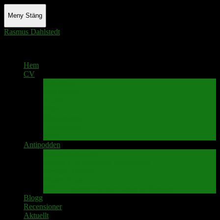
Meny
Stäng
Rasmus Dahlstedt
Actor - Writer - Singer - Podcaster
Hem
CV
Skrivande
Manus/regi
Audio
Video
Sångprogram
Teatermusik
Foton
Antipodden
Spektakelmakaren
Fredrik D Anderssons Minnesfond
Svenska Narrativ
Teater Rubato
PPK – Programmet som sänds på Kanalen
Blogg
Recensioner
Aktuellt