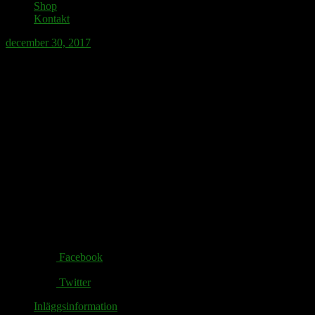
Shop
Kontakt
december 30, 2017
Inför 2018 är prognosen att börssidan på
DN försvinner (då den är tråkig och
gubbig) till förmån för ”Vaginaekonomi”.
På denna nya sida kommer en att kunna
läsa om fertilitetsappar, moderna
sexleksaker och feministisk porr.
Share via:
Facebook
Twitter
Inläggsinformation