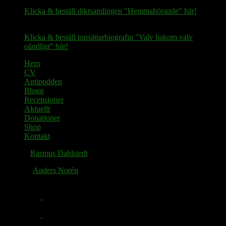
Klicka & beställ diktsamlingen "Hemmahörande" här!
Klicka & beställ tonsättarbiografin "Valv bakom valv
oändligt" här!
Hem
CV
Antipodden
Blogg
Recensioner
Aktuellt
Donationer
Shop
Kontakt
© 2026
Rasmus Dahlstedt
. Alla rättigheter reserverade.
Tema av
Anders Norén
.
Facebook
Twitter