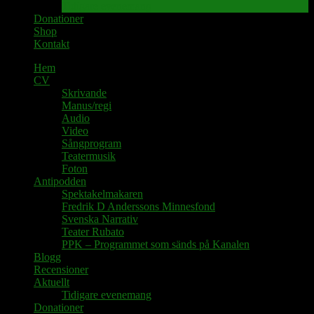
Tidigare evenemang
Donationer
Shop
Kontakt
Hem
CV
Skrivande
Manus/regi
Audio
Video
Sångprogram
Teatermusik
Foton
Antipodden
Spektakelmakaren
Fredrik D Anderssons Minnesfond
Svenska Narrativ
Teater Rubato
PPK – Programmet som sänds på Kanalen
Blogg
Recensioner
Aktuellt
Tidigare evenemang
Donationer