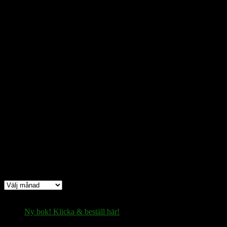
IBAN
: SE2550000000053980030725
Bic
: ESSESESS
Bitcoin
(via blockkedjan):
bc1q08yaqy28w2ksqya56qvuen3thgaghfcfhmql4u
Bitcoin
(via Lightning-nätverket):
fertilekayak60@walletofsatoshi.com
Arkiv
Arkiv
Ny bok! Klicka & beställ här!