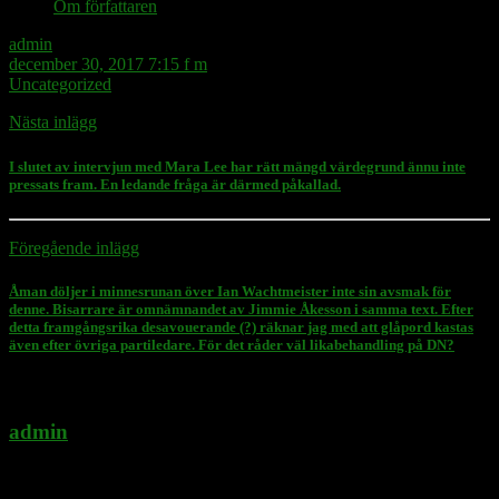
Om författaren
admin
december 30, 2017 7:15 f m
Uncategorized
Nästa inlägg
I slutet av intervjun med Mara Lee har rätt mängd värdegrund ännu inte
pressats fram. En ledande fråga är därmed påkallad.
Föregående inlägg
Åman döljer i minnesrunan över Ian Wachtmeister inte sin avsmak för
denne. Bisarrare är omnämnandet av Jimmie Åkesson i samma text. Efter
detta framgångsrika desavouerande (?) räknar jag med att glåpord kastas
även efter övriga partiledare. För det råder väl likabehandling på DN?
admin
Administratör